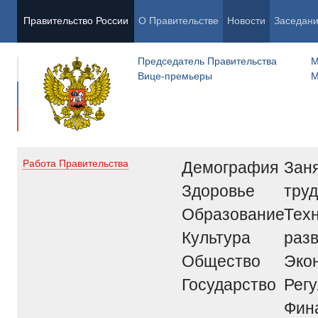
Правительство России
О Правительстве
Новости
Заседан
Председатель Правительства
М
Вице-премьеры
М
Демография
Заня
Работа Правительства
Здоровье
труд
Образование
Тех
Культура
раз
Общество
Эко
Государство
Рег
Фин