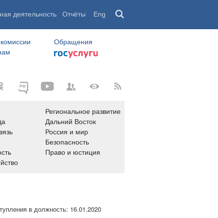
ная деятельность
Отчёты
Eng
 комиссии
Обращения
нам
Региональное развитие
да
Дальний Восток
вязь
Россия и мир
Безопасность
сть
Право и юстиция
яйство
тупления в должность:
16.01.2020