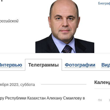
Биогра
оссийской
Интервью
Телеграммы
Фотографии
Ви
Кален
тября 2023, суббота
у Республики Казахстан Алихану Смаилову в
ПН