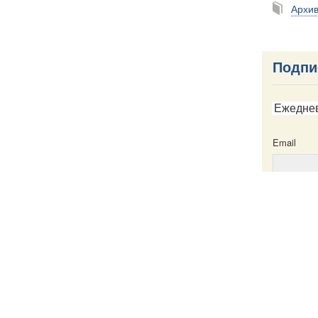
Архи
Подпи
Ежедне
Email
Email
ска
Написать в редакцию
Пресс-служба