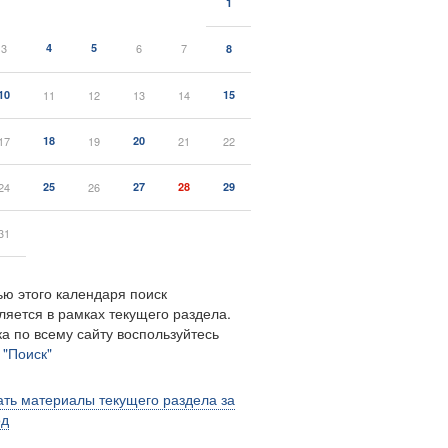
1
3
4
5
6
7
8
10
11
12
13
14
15
17
18
19
20
21
22
24
25
26
27
28
29
31
ю этого календаря поиск
ляется в рамках текущего раздела.
а по всему сайту воспользуйтесь
м
"Поиск"
ть материалы текущего раздела за
од