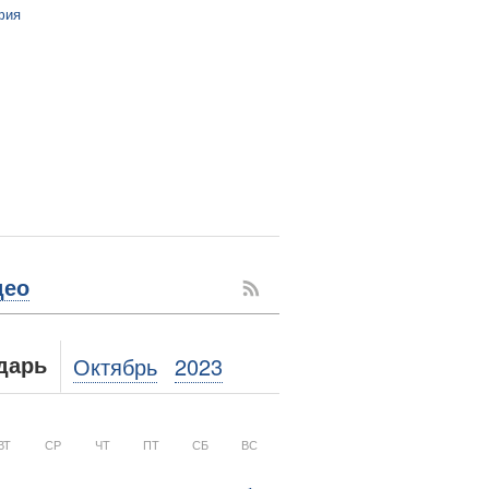
фия
део
Октябрь
2023
дарь
ВТ
СР
ЧТ
ПТ
СБ
ВС