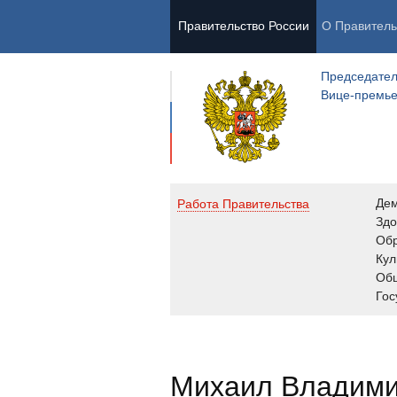
Правительство России
О Правитель
Председател
Вице-премь
Де
Работа Правительства
Здо
Обр
Кул
Об
Гос
Михаил Владим