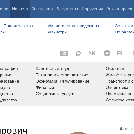
стве
Новости
Заседания
Документы
Поручения
Законопроект
ь Правительства
Министерства и ведомства
Советы и
еры
Министры
По регио
мография
Занятость и труд
Экология
ровье
Технологическое развитие
Жильё и горо
азование
Экономика. Регулирование
Транспорт и с
ьтура
Финансы
Энергетика
щество
Социальные услуги
Промышленно
ударство
Сельское хоз
ирович
Дата вс