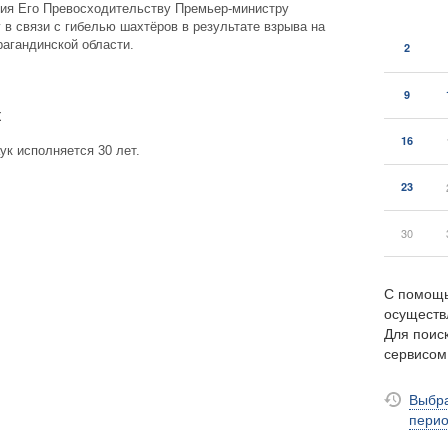
ия Его Превосходительству Премьер-министру
в связи с гибелью шахтёров в результате взрыва на
рагандинской области.
2
9
к
16
ук исполняется 30 лет.
23
30
С помощь
осуществ
Для поиск
сервисо
Выбра
пери