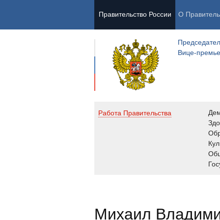
Правительство России
О Правитель
Председател
Вице-премь
Де
Работа Правительства
Здо
Обр
Кул
Об
Гос
Михаил Владим