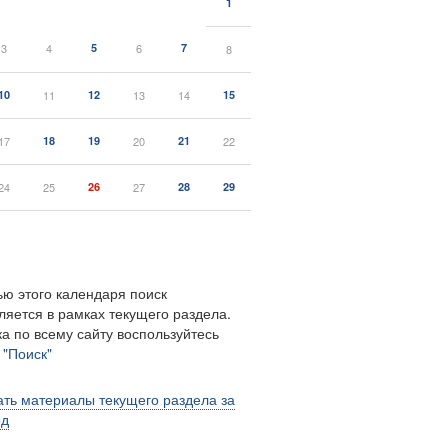
1
3
4
5
6
7
8
10
11
12
13
14
15
17
18
19
20
21
22
24
25
26
27
28
29
ю этого календаря поиск
ляется в рамках текущего раздела.
а по всему сайту воспользуйтесь
м
"Поиск"
ть материалы текущего раздела за
од