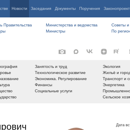
стве
Новости
Заседания
Документы
Поручения
Законопроект
ь Правительства
Министерства и ведомства
Советы и
еры
Министры
По регио
мография
Занятость и труд
Экология
ровье
Технологическое развитие
Жильё и горо
азование
Экономика. Регулирование
Транспорт и с
ьтура
Финансы
Энергетика
щество
Социальные услуги
Промышленно
ударство
Сельское хоз
ирович
Дата вс