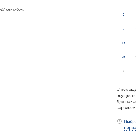
27 сентября.
2
9
16
23
30
С помощь
осуществ
Для поиск
сервисо
Выбра
пери