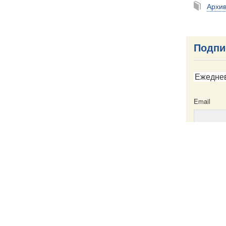
Архи
Подпи
Ежедне
Email
Email
ска
Написать в редакцию
Пресс-служба