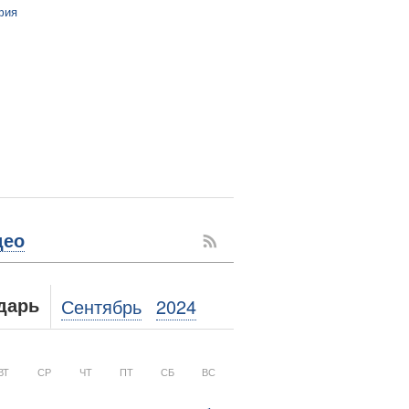
фия
део
Сентябрь
2024
дарь
ВТ
СР
ЧТ
ПТ
СБ
ВС