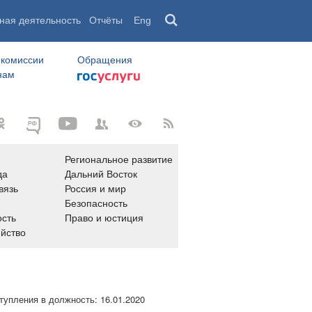
ная деятельность
Отчёты
Eng
 комиссии
Обращения
нам
Региональное развитие
да
Дальний Восток
вязь
Россия и мир
Безопасность
сть
Право и юстиция
яйство
тупления в должность:
16.01.2020