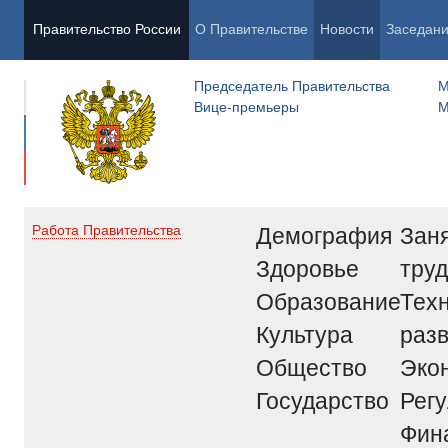
Правительство России
О Правительстве
Новости
Заседан
Председатель Правительства
М
Вице-премьеры
М
Демография
Заня
Работа Правительства
Здоровье
труд
Образование
Тех
Культура
раз
Общество
Эко
Государство
Рег
Фин