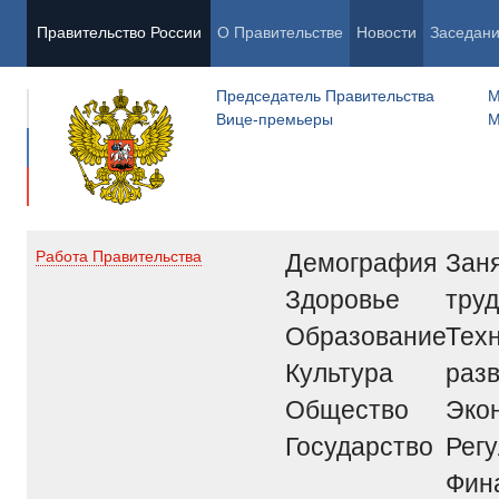
Правительство России
О Правительстве
Новости
Заседан
Председатель Правительства
М
Вице-премьеры
М
Демография
Заня
Работа Правительства
Здоровье
труд
Образование
Тех
Культура
раз
Общество
Эко
Государство
Рег
Фин