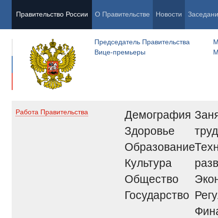
Правительство России
О Правительстве
Новости
Заседан
Председатель Правительства
М
Вице-премьеры
М
Демография
Заня
Работа Правительства
Здоровье
труд
Образование
Тех
Культура
раз
Общество
Эко
Государство
Рег
Фин