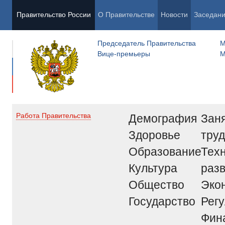
Правительство России
О Правительстве
Новости
Заседан
Председатель Правительства
М
Вице-премьеры
М
Демография
Заня
Работа Правительства
Здоровье
труд
Образование
Тех
Культура
раз
Общество
Эко
Государство
Рег
Фин