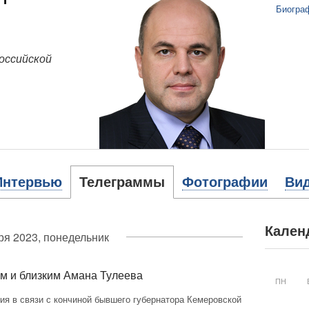
Биогра
оссийской
Интервью
Телеграммы
Фотографии
Ви
Кален
ря 2023, понедельник
м и близким Амана Тулеева
ПН
я в связи с кончиной бывшего губернатора Кемеровской