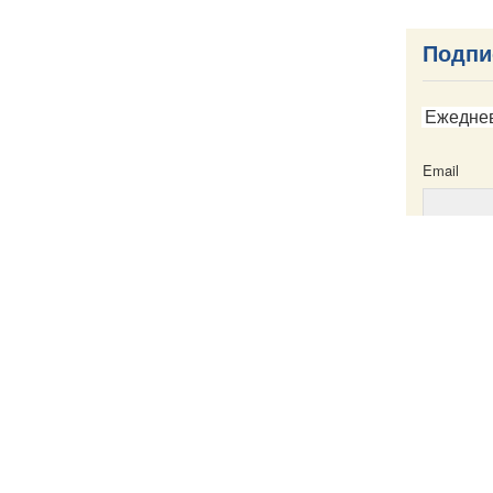
Подпи
Ежедне
Email
Email
ска
Написать в редакцию
Пресс-служба
Карта сайта
Именной указатель
Все материа
те
Creative Com