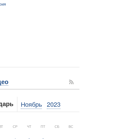
фия
део
Ноябрь
2023
дарь
ВТ
СР
ЧТ
ПТ
СБ
ВС