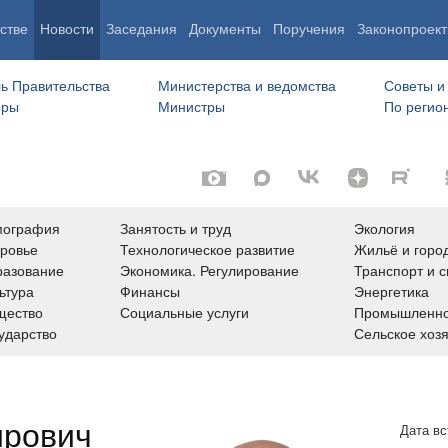
стве
Новости
Заседания
Документы
Поручения
Законопроект
ь Правительства
Министерства и ведомства
Советы и
еры
Министры
По регио
мография
Занятость и труд
Экология
ровье
Технологическое развитие
Жильё и горо
азование
Экономика. Регулирование
Транспорт и с
ьтура
Финансы
Энергетика
щество
Социальные услуги
Промышленно
ударство
Сельское хоз
ирович
Дата вс