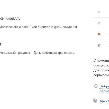
6
уси Кириллу
13
осковского и всея Руси Кирилла с днём рождения.
20
и
27
иональный праздник – День работника транспорта.
С помощь
осуществ
Для поиск
сервисо
Выбра
пери
Архи