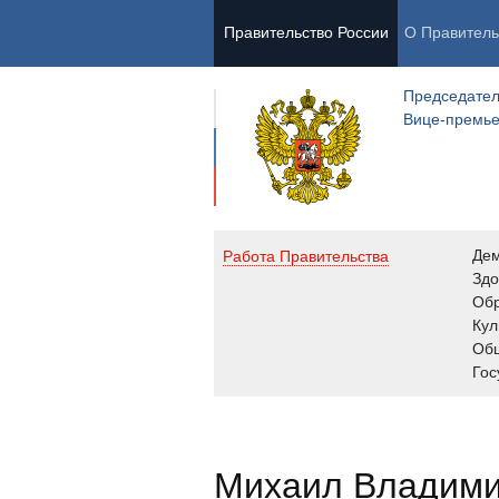
Правительство России
О Правитель
Председател
Вице-премь
Де
Работа Правительства
Здо
Обр
Кул
Об
Гос
Михаил Владим