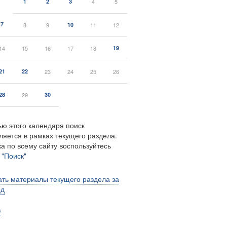
1
2
3
4
5
7
8
9
10
11
12
14
15
16
17
18
19
21
22
23
24
25
26
28
29
30
ю этого календаря поиск
ляется в рамках текущего раздела.
а по всему сайту воспользуйтесь
м
"Поиск"
ть материалы текущего раздела за
од
в