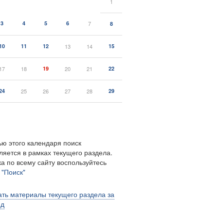
1
3
4
5
6
7
8
10
11
12
13
14
15
17
18
19
20
21
22
24
25
26
27
28
29
ю этого календаря поиск
ляется в рамках текущего раздела.
а по всему сайту воспользуйтесь
м
"Поиск"
ть материалы текущего раздела за
од