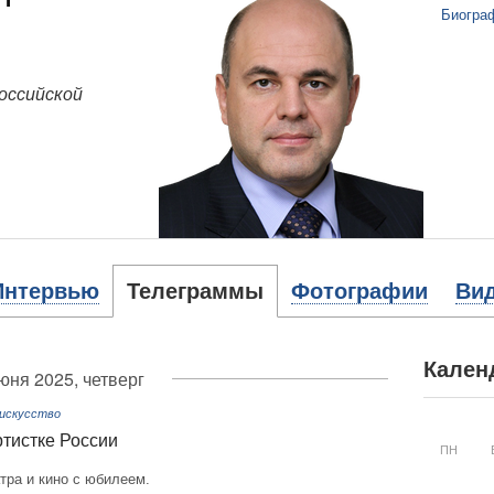
Биогра
оссийской
Интервью
Телеграммы
Фотографии
Ви
Кален
юня 2025, четверг
 искусство
тистке России
ПН
тра и кино с юбилеем.