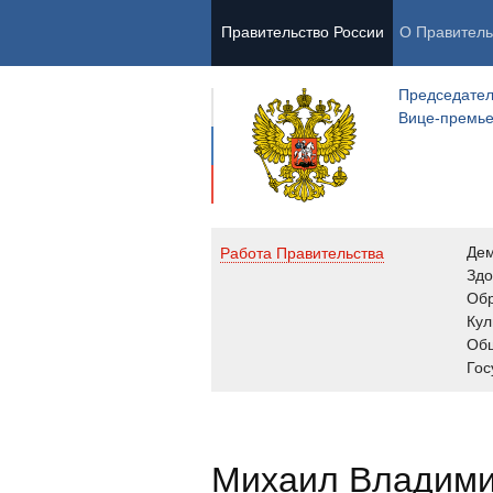
Правительство России
О Правитель
Председател
Вице-премь
Де
Работа Правительства
Здо
Обр
Кул
Об
Гос
Михаил Владим