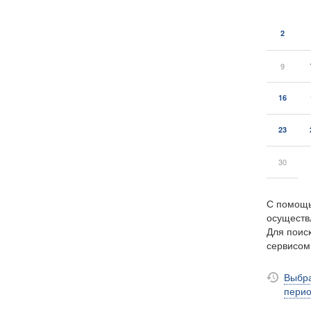
2
9
16
23
30
С помощь
осуществ
Для поиск
сервисо
Выбра
пери