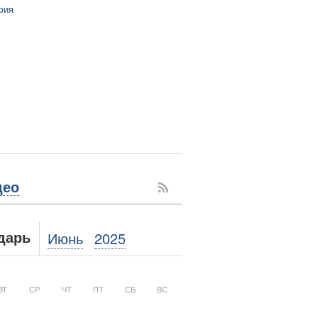
фия
део
Июнь
2025
дарь
ВТ
СР
ЧТ
ПТ
СБ
ВС