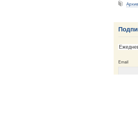
Архи
Подпи
Ежедне
Email
Email
ска
Написать в редакцию
Пресс-служба