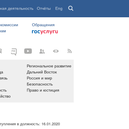
ная деятельность
Отчёты
Eng
 комиссии
Обращения
нам
Региональное развитие
да
Дальний Восток
вязь
Россия и мир
Безопасность
сть
Право и юстиция
яйство
тупления в должность:
16.01.2020