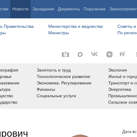
стве
Новости
Заседания
Документы
Поручения
Законопроект
ь Правительства
Министерства и ведомства
Советы и
еры
Министры
По регио
мография
Занятость и труд
Экология
ровье
Технологическое развитие
Жильё и горо
азование
Экономика. Регулирование
Транспорт и с
ьтура
Финансы
Энергетика
щество
Социальные услуги
Промышленно
ударство
Сельское хоз
ирович
Дата вс