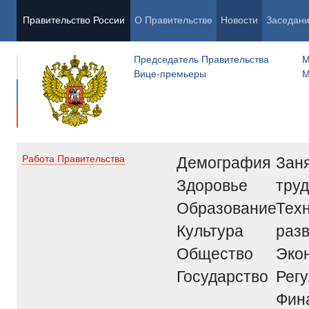
Правительство России
О Правительстве
Новости
Заседан
Председатель Правительства
М
Вице-премьеры
М
Демография
Заня
Работа Правительства
Здоровье
труд
Образование
Тех
Культура
раз
Общество
Эко
Государство
Рег
Фин