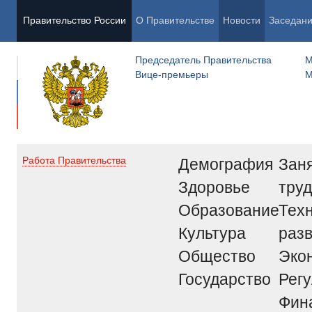
Правительство России
О Правительстве
Новости
Заседан
Председатель Правительства
М
Вице-премьеры
М
Демография
Заня
Работа Правительства
Здоровье
труд
Образование
Тех
Культура
раз
Общество
Эко
Государство
Рег
Фин