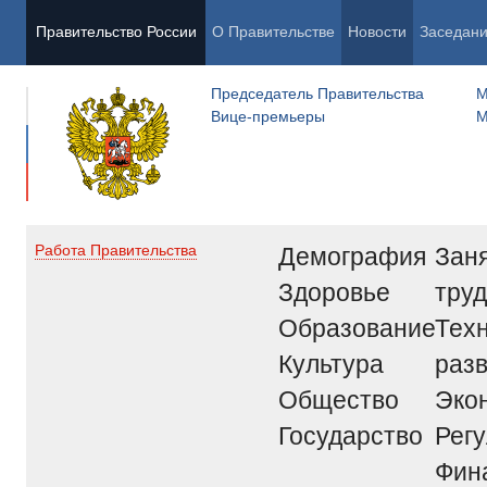
Правительство России
О Правительстве
Новости
Заседан
Председатель Правительства
М
Вице-премьеры
М
Демография
Заня
Работа Правительства
Здоровье
труд
Образование
Тех
Культура
раз
Общество
Эко
Государство
Рег
Фин