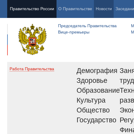
Правительство России
О Правительстве
Новости
Заседан
Председатель Правительства
М
Вице-премьеры
М
Демография
Заня
Работа Правительства
Здоровье
труд
Образование
Тех
Культура
раз
Общество
Эко
Государство
Рег
Фин