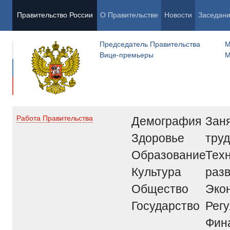
Правительство России
О Правительстве
Новости
Заседан
Председатель Правительства
М
Вице-премьеры
М
Демография
Заня
Работа Правительства
Здоровье
труд
Образование
Тех
Культура
раз
Общество
Эко
Государство
Рег
Фин