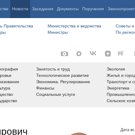
стве
Новости
Заседания
Документы
Поручения
Законопроект
ь Правительства
Министерства и ведомства
Советы и
еры
Министры
По регио
мография
Занятость и труд
Экология
ровье
Технологическое развитие
Жильё и горо
азование
Экономика. Регулирование
Транспорт и с
ьтура
Финансы
Энергетика
щество
Социальные услуги
Промышленно
ударство
Сельское хоз
ирович
Дата вс