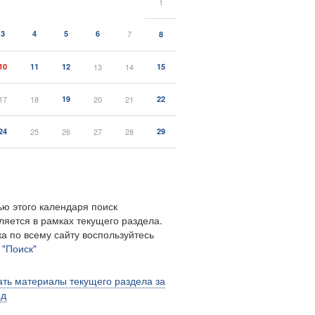
1
3
4
5
6
7
8
10
11
12
13
14
15
17
18
19
20
21
22
24
25
26
27
28
29
ю этого календаря поиск
ляется в рамках текущего раздела.
а по всему сайту воспользуйтесь
м
"Поиск"
ть материалы текущего раздела за
од