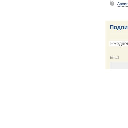
Архи
Подпи
Ежедне
Email
Email
ска
Написать в редакцию
Пресс-служба