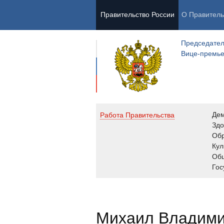
Правительство России
О Правитель
Председател
Вице-премь
Де
Работа Правительства
Здо
Обр
Кул
Об
Гос
Михаил Владим