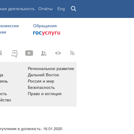
ная деятельность
Отчёты
Eng
 комиссии
Обращения
нам
Региональное развитие
да
Дальний Восток
вязь
Россия и мир
Безопасность
сть
Право и юстиция
яйство
тупления в должность:
16.01.2020