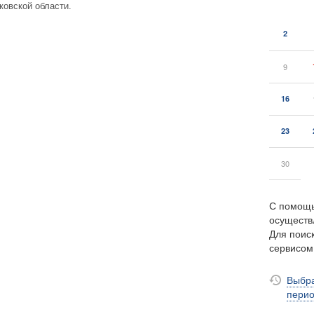
ковской области.
2
9
16
23
30
С помощь
осуществ
Для поиск
сервисо
Выбра
пери