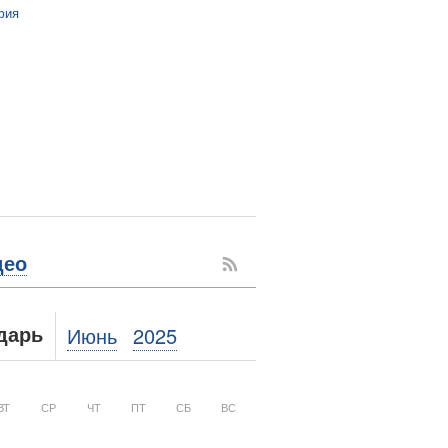
фия
део
Июнь
2025
дарь
ВТ
СР
ЧТ
ПТ
СБ
ВС