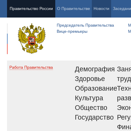
Правительство России
О Правительстве
Новости
Заседан
Председатель Правительства
М
Вице-премьеры
М
Демография
Заня
Работа Правительства
Здоровье
труд
Образование
Тех
Культура
раз
Общество
Эко
Государство
Рег
Фин