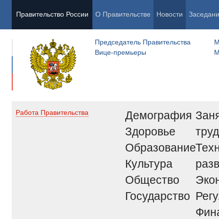
Правительство России
О Правительстве
Новости
Заседан
Председатель Правительства
М
Вице-премьеры
М
Демография
Заня
Работа Правительства
Здоровье
труд
Образование
Тех
Культура
раз
Общество
Эко
Государство
Рег
Фин