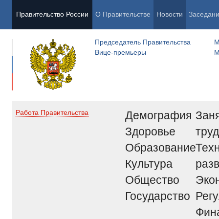
Правительство России
О Правительстве
Новости
Заседан
Председатель Правительства
М
Вице-премьеры
М
Демография
Заня
Работа Правительства
Здоровье
труд
Образование
Тех
Культура
раз
Общество
Эко
Государство
Рег
Фин