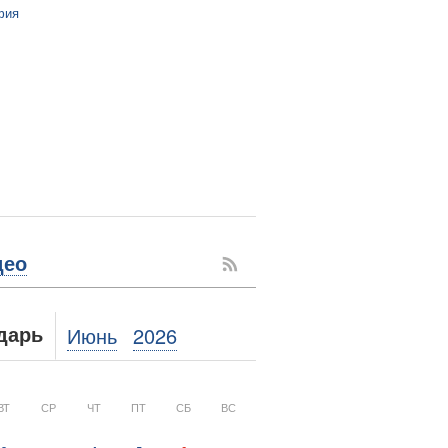
фия
део
Июнь
2026
дарь
ВТ
СР
ЧТ
ПТ
СБ
ВС