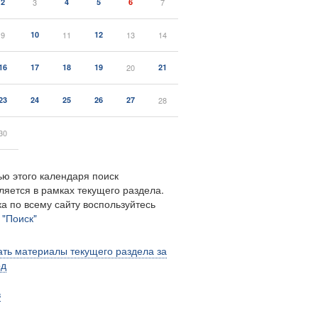
2
3
4
5
6
7
9
10
11
12
13
14
16
17
18
19
20
21
23
24
25
26
27
28
30
ю этого календаря поиск
ляется в рамках текущего раздела.
а по всему сайту воспользуйтесь
м
"Поиск"
ть материалы текущего раздела за
од
в