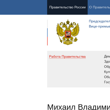
Правительство России
О Правитель
Председател
Вице-премь
Де
Работа Правительства
Здо
Обр
Кул
Об
Гос
Михаил Владим