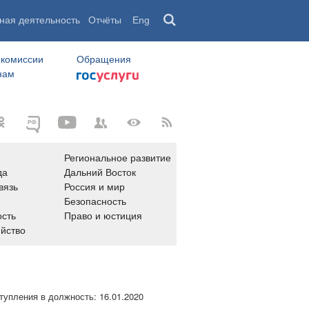
ная деятельность
Отчёты
Eng
 комиссии
Обращения
нам
Региональное развитие
да
Дальний Восток
вязь
Россия и мир
Безопасность
сть
Право и юстиция
яйство
тупления в должность:
16.01.2020