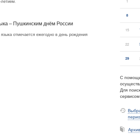
1
-летием.
8
зыка – Пушкинским днём России
15
 языка отмечается ежегодно в день рождения
22
29
С помощь
осуществ
Для поиск
сервисо
Выбра
пери
Архи