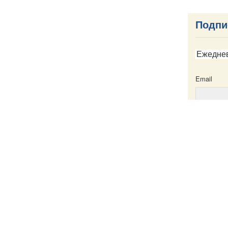
Подпи
Ежедне
Email
Email
ска
Написать в редакцию
Пресс-служба
Карта сайта
Именной указатель
Все материа
те
Creative Com