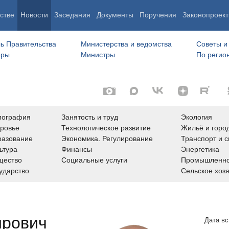
стве
Новости
Заседания
Документы
Поручения
Законопроект
ь Правительства
Министерства и ведомства
Советы и
еры
Министры
По регио
мография
Занятость и труд
Экология
ровье
Технологическое развитие
Жильё и горо
азование
Экономика. Регулирование
Транспорт и с
ьтура
Финансы
Энергетика
щество
Социальные услуги
Промышленно
ударство
Сельское хоз
ирович
Дата вс