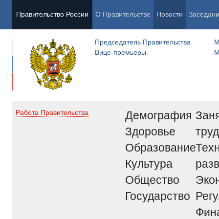
Правительство России
О Правительстве
Новости
Заседан
Председатель Правительства
М
Вице-премьеры
М
Демография
Заня
Работа Правительства
Здоровье
труд
Образование
Тех
Культура
раз
Общество
Эко
Государство
Рег
Фин