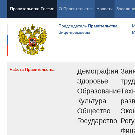
Правительство России
О Правительстве
Новости
Заседан
Председатель Правительства
М
Вице-премьеры
М
Демография
Заня
Работа Правительства
Здоровье
труд
Образование
Тех
Культура
раз
Общество
Эко
Государство
Рег
Фин