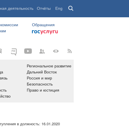
ная деятельность
Отчёты
Eng
 комиссии
Обращения
нам
Региональное развитие
да
Дальний Восток
вязь
Россия и мир
Безопасность
сть
Право и юстиция
яйство
тупления в должность:
16.01.2020