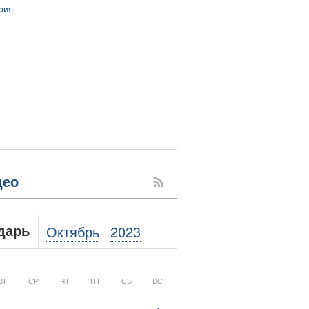
фия
део
Октябрь
2023
дарь
ВТ
СР
ЧТ
ПТ
СБ
ВС