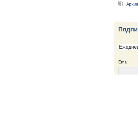
Архи
Подпи
Ежедне
Email
Email
ска
Написать в редакцию
Пресс-служба