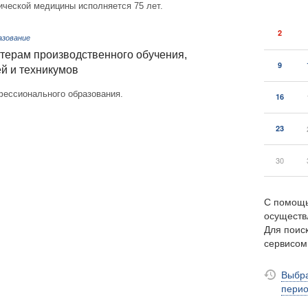
ической медицины исполняется 75 лет.
2
азование
терам производственного обучения,
9
й и техникумов
фессионального образования.
16
23
30
С помощь
осуществ
Для поиск
сервисо
Выбра
пери