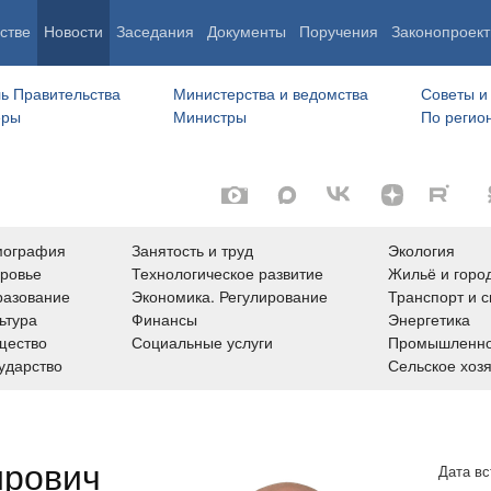
стве
Новости
Заседания
Документы
Поручения
Законопроект
ь Правительства
Министерства и ведомства
Советы и
еры
Министры
По регио
мография
Занятость и труд
Экология
ровье
Технологическое развитие
Жильё и горо
азование
Экономика. Регулирование
Транспорт и с
ьтура
Финансы
Энергетика
щество
Социальные услуги
Промышленно
ударство
Сельское хоз
ирович
Дата вс