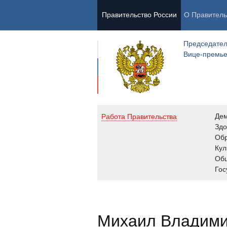
Правительство России
О Правитель
Председател
Вице-премь
Де
Работа Правительства
Здо
Обр
Кул
Об
Гос
Михаил Владим