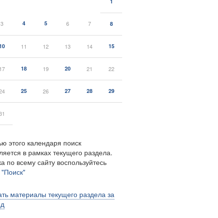
1
3
4
5
6
7
8
10
11
12
13
14
15
17
18
19
20
21
22
24
25
26
27
28
29
31
ю этого календаря поиск
ляется в рамках текущего раздела.
а по всему сайту воспользуйтесь
м
"Поиск"
ть материалы текущего раздела за
од