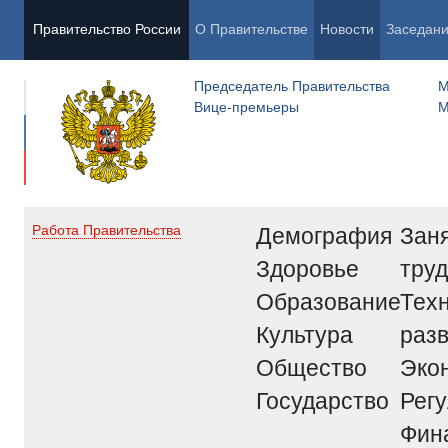
Правительство России
О Правительстве
Новости
Заседан
Председатель Правительства
М
Вице-премьеры
М
Демография
Заня
Работа Правительства
Здоровье
труд
Образование
Тех
Культура
раз
Общество
Эко
Государство
Рег
Фин