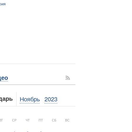
фия
део
Ноябрь
2023
дарь
ВТ
СР
ЧТ
ПТ
СБ
ВС