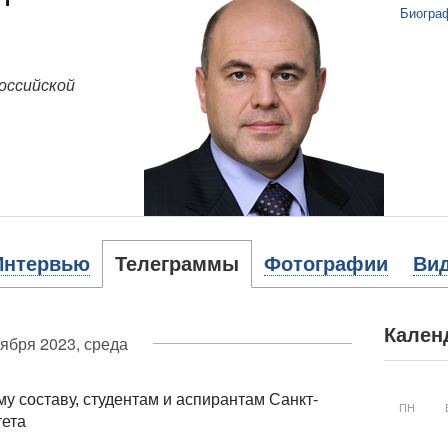
Биогра
оссийской
Интервью
Телеграммы
Фотографии
Ви
Кален
оября 2023, среда
 составу, студентам и аспирантам Санкт-
ПН
тета