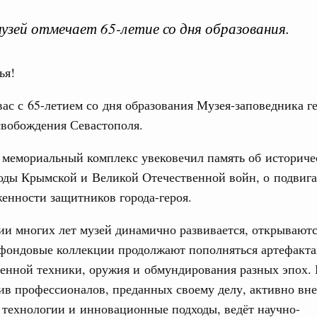
Биогра
музей отмечает 65-летие со дня образования.
оссийской
ья!
ас с 65-летием со дня образования Музея-заповедника г
свобождения Севастополя.
мемориальный комплекс увековечил память об историче
оды Крымской и Великой Отечественной войн, о подвига
Интервью
Телеграммы
Фотографии
Ви
енности защитников города-героя.
и многих лет музей динамично развивается, открывают
Кален
 августа, среда
 фондовые коллекции продолжают пополняться артефакта
енной техники, оружия и обмундирования разных эпох. 
ерческие организации. Добровольчество и волонтёрство.
ив профессионалов, преданных своему делу, активно вне
ПН
кого форума волонтёров-медиков и
технологии и инновационные подходы, ведёт научно-