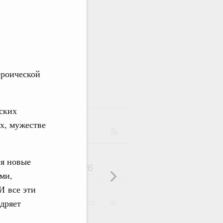
фия
ероической
ских
х, мужестве
део
ся новые
Август
2026
дарь
ми,
И все эти
дряет
ВТ
СР
ЧТ
ПТ
СБ
ВС