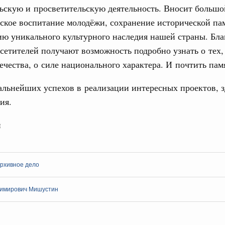
ьскую и просветительскую деятельность. Вносит большо
едиков и медицинской молодёжи пройдёт с 5 по 10
ское воспитание молодёжи, сохранение исторической па
3
ю уникального культурного наследия нашей страны. Бла
густа, понедельник
10
етителей получают возможность подробно узнать о тех, 
ечества, о силе национального характера. И почтить пам
17
тисту России
льнейших успехов в реализации интересных проектов, з
а и кино, режиссёра с 80-летием.
24
ия.
 июля, вторник
31
н
во, кинопрокат
ой артистке России
С помощь
осуществ
у с юбилеем.
архивное дело
Для поиск
сервисо
2 июля, среда
имирович Мишустин
 искусство
Выбра
пери
сту Российской Федерации