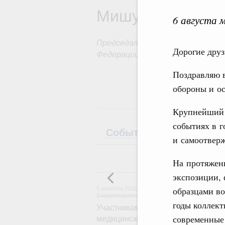
Мишустин
6 августа 
Председатель Правительства Р
Дорогие друз
Федерации
Поздравляю в
обороны и о
Крупнейший 
событиях в г
События
Поездки
и самоотверж
На протяжени
5
экспозиции,
образцами во
5 августа 2026
,
Социальные инновации. Некомм
Благотворительность
годы коллект
Участникам и гостям Всероссийс
современные 
медицинской молодёжи