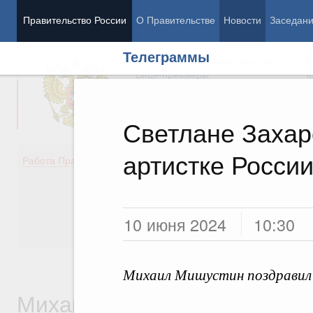
Правительство России
О Правительстве
Новости
Заседан
Телеграммы
Председатель Правительства
М
Вице-премьеры
М
Светлане Захар
артистке Росси
Демография
Занято
Работа Правительства
Здоровье
Технол
Образование
Эконом
Культура
Финан
Общество
Социал
10 июня 2024
10:30
Государство
Михаил Мишустин поздравил 
Михаил Владимирович