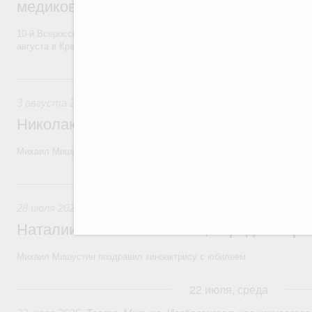
медиков и медицинской молодёжи
10-й Всероссийский форум волонтёров-медиков и медицинской моло
августа в Красноярском крае.
3 августа, понедельник
3 августа 2026
Николаю Бурляеву, народному артисту Р
Михаил Мишустин поздравил актёра театра и кино, режиссёра с 80-
28 июля, вторник
28 июля 2026
,
Кинематография, кинопроизводство, кинопр
Наталии Белохвостиковой, народной арт
Михаил Мишустин поздравил киноактрису с юбилеем.
22 июля, среда