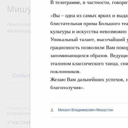
В телеграмме, в частности, говори
Мишустин
«Вы – одна из самых ярких и выда
блистательная прима Большого теа
Председатель Правительства Российской
Федерации
культуры и искусства невозможно
Уникальный талант, высочайший у
грациозность позволили Вам поко
запоминающихся образов. Ведущие
эталоном классического танца, с
поклонников.
События
Поездки
Интервью
Теле
Желаю Вам дальнейших успехов, н
благополучия».
5 августа, среда
5 августа 2026
,
Социальные инновации. Некоммерческие ор
Михаил Владимирович Мишустин
Добровольчество и волонтёрство. Благотворительност
Участникам и гостям Всероссийского фо