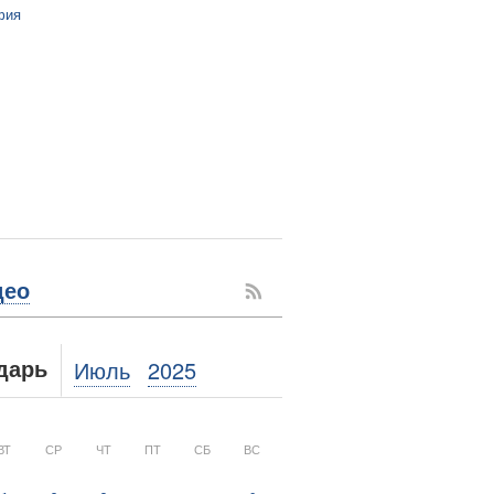
фия
део
Июль
2025
дарь
ВТ
СР
ЧТ
ПТ
СБ
ВС