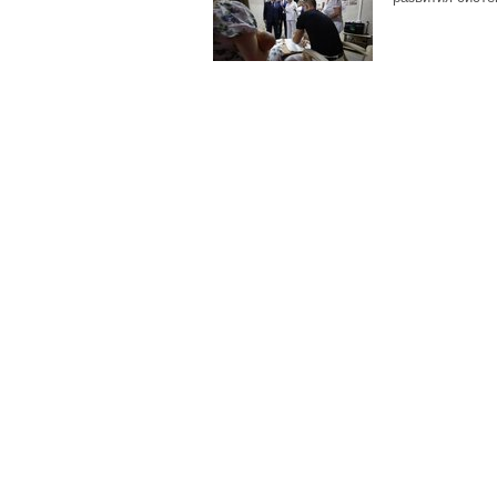
Подпи
Архив
О сай