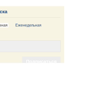
ска
вная
Еженедельная
Подписаться
Подписаться
лы сайта доступны по лицензии:
mons Attribution 4.0