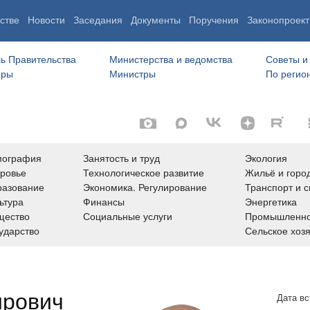
стве
Новости
Заседания
Документы
Поручения
Законопроект
ь Правительства
Министерства и ведомства
Советы и
еры
Министры
По регио
мография
Занятость и труд
Экология
ровье
Технологическое развитие
Жильё и горо
азование
Экономика. Регулирование
Транспорт и с
ьтура
Финансы
Энергетика
щество
Социальные услуги
Промышленно
ударство
Сельское хоз
ирович
Дата вс