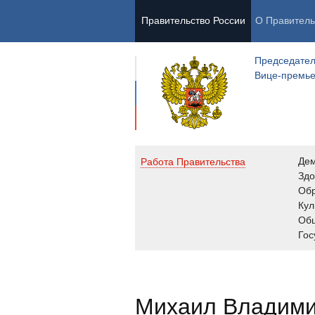
Правительство России
О Правитель
Председател
Вице-премь
Де
Работа Правительства
Здо
Обр
Кул
Об
Гос
Михаил Владим