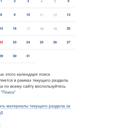
1
2
3
4
5
6
8
9
10
11
12
13
15
16
17
18
19
20
22
23
24
25
26
27
29
30
31
ю этого календаря поиск
ляется в рамках текущего раздела.
а по всему сайту воспользуйтесь
м
"Поиск"
ть материалы текущего раздела за
од
в