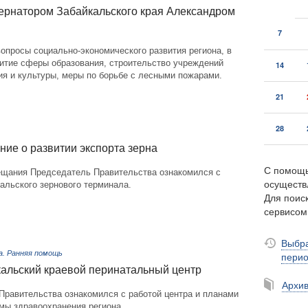
ернатором Забайкальского края Александром
7
опросы социально-экономического развития региона, в
витие сферы образования, строительство учреждений
14
ия и культуры, меры по борьбе с лесными пожарами.
21
28
ие о развитии экспорта зерна
С помощь
ещания Председатель Правительства ознакомился с
осуществ
альского зернового терминала.
Для поиск
сервисо
Выбра
а. Ранняя помощь
пери
альский краевой перинатальный центр
Архи
Правительства ознакомился с работой центра и планами
мы здравоохранения региона.