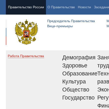
Правительство России
О Правительстве
Новости
Заседан
Председатель Правительства
М
Вице-премьеры
М
Демография
Заня
Работа Правительства
Здоровье
труд
Образование
Тех
Культура
раз
Общество
Эко
Государство
Рег
Фин