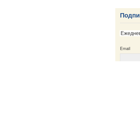
Подпи
Ежедне
Email
Email
ска
Написать в редакцию
Пресс-служба
Карта сайта
Именной указатель
Все материа
те
Creative Com