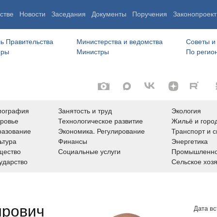
стве
Новости
Заседания
Документы
Поручения
Законопроект
ь Правительства
Министерства и ведомства
Советы и
еры
Министры
По регио
мография
Занятость и труд
Экология
ровье
Технологическое развитие
Жильё и горо
азование
Экономика. Регулирование
Транспорт и с
ьтура
Финансы
Энергетика
щество
Социальные услуги
Промышленно
ударство
Сельское хоз
ирович
Дата вс