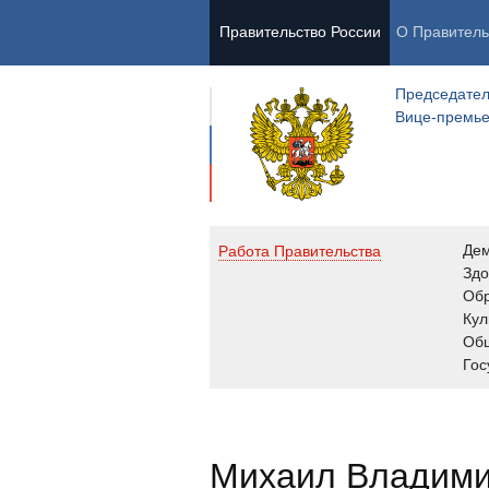
Правительство России
О Правитель
Председател
Вице-премь
Де
Работа Правительства
Здо
Обр
Кул
Об
Гос
Михаил Владим