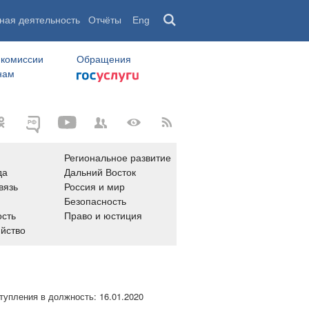
ная деятельность
Отчёты
Eng
 комиссии
Обращения
нам
Региональное развитие
да
Дальний Восток
вязь
Россия и мир
Безопасность
сть
Право и юстиция
яйство
тупления в должность:
16.01.2020