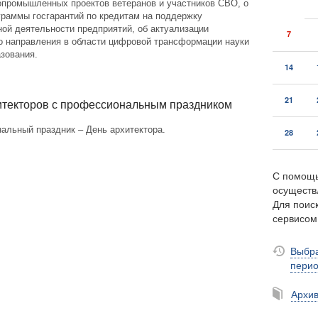
опромышленных проектов ветеранов и участников СВО, о
граммы госгарантий по кредитам на поддержку
ой деятельности предприятий, об актуализации
7
го направления в области цифровой трансформации науки
зования.
14
21
итекторов с профессиональным праздником
альный праздник – День архитектора.
28
С помощь
осуществ
Для поиск
сервисо
Выбра
пери
Архи