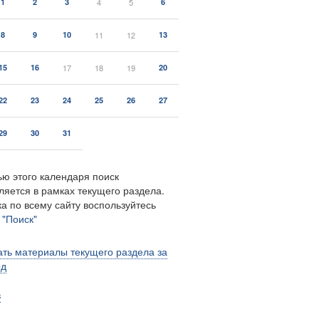
1
2
3
4
5
6
8
9
10
11
12
13
15
16
17
18
19
20
22
23
24
25
26
27
29
30
31
ю этого календаря поиск
ляется в рамках текущего раздела.
а по всему сайту воспользуйтесь
м
"Поиск"
ть материалы текущего раздела за
од
в