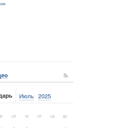
фия
део
Июль
2025
дарь
ВТ
СР
ЧТ
ПТ
СБ
ВС