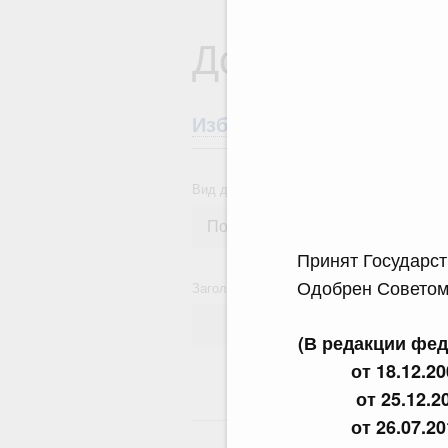
Документы
Избранные документы со
Вид документа
Принят Госуд
Одобрен Сов
Заголовок или текст документа
(В редакции фед
от 18.12.2
от 25.12.2
24
от 26.07.2