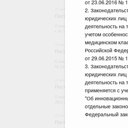
от 23.06.2016 № 
2. Законодательс
21 июля 2026
Постановление Правительства Рос
юридических лиц
деятельность на 
О внесении изменений в постановление П
г. № 1880
учетом особенно
медицинском клас
21 июля 2026
Российской Федер
Постановление Правительства Рос
от 29.06.2015 № 
О внесении изменений в постановление П
3. Законодательс
№ 1049
юридических лиц
21 июля 2026
деятельность на 
Постановление Правительства Рос
применяется с у
"Об инновационны
О внесении изменений в постановление П
2021 г. № 1661
отдельные законо
Федеральный зако
21 июля 2026
Постановление Правительства Рос