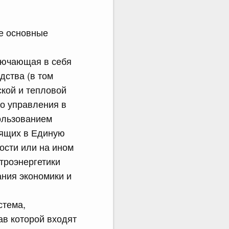
е основные
ключающая в себя
дства (в том
кой и тепловой
го управления в
пользованием
дящих в Единую
ости или на ином
троэнергетики
ния экономики и
стема,
ав которой входят