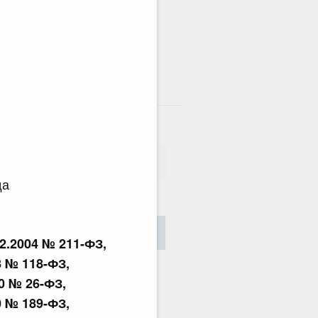
там
да
сания
Найти
2.2004 № 211-ФЗ,
8 № 118-ФЗ,
10 № 26-ФЗ,
0 № 189-ФЗ,