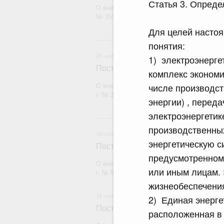
Статья 3. Опреде
О внесении изменения в постановление П
№ 353
Для целей насто
20 и
понятия:
20 июля 2026
1) электроэнерге
Постановление Правительства Рос
комплекс экономи
числе производст
О внесении изменений в постановление П
г. № 2148
энергии) , перед
электроэнергетик
18
производственных
18 июля 2026
энергетическую с
Постановление Правительства Рос
предусмотренном
О внесении изменений в постановление П
или иным лицам. 
г. № 555
жизнеобеспечени
18 июля 2026
2) Единая энерге
Постановление Правительства Рос
расположенная в 