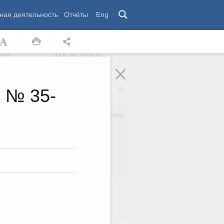
ная деятельность
Отчёты
Eng
 комиссии
Обращения
нам
. № 35-
Региональное развитие
да
Дальний Восток
вязь
Россия и мир
Безопасность
сть
Право и юстиция
яйство