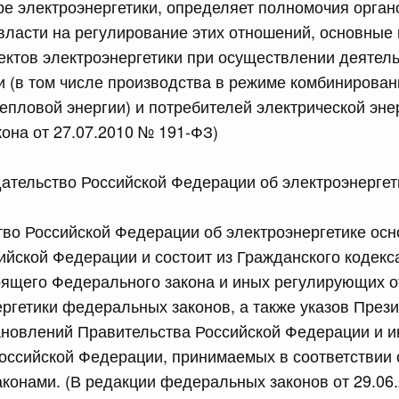
е электроэнергетики, определяет полномочия орган
равительства Российской Федерации от 28 марта 2026 г.
власти на регулирование этих отношений, основные 
ектов электроэнергетики при осуществлении деятел
и (в том числе производства в режиме комбинирова
тепловой энергии) и потребителей электрической эне
сийской Федерации от 22.07.2026 г. № 925
она от 27.07.2010 № 191-ФЗ)
 Правительства Российской Федерации
дательство Российской Федерации об электроэнергет
сийской Федерации от 22.07.2026 г. № 922
тво Российской Федерации об электроэнергетике ос
законодательства Российской Федерации в сфере
ийской Федерации и состоит из Гражданского кодекс
оящего Федерального закона и иных регулирующих 
 июля, вторник
ргетики федеральных законов, а также указов През
ановлений Правительства Российской Федерации и 
сийской Федерации от 21.07.2026 г. № 917
оссийской Федерации, принимаемых в соответствии 
равительства Российской Федерации от 27 октября 2021
онами. (В редакции федеральных законов от 29.06