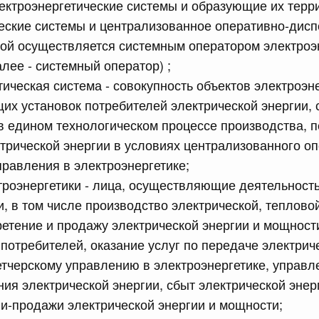
ектроэнергетические системы и образующие их тер
рактов
еские системы и централизованное оперативно-дисп
ой осуществляется системным оператором электроэ
сийской Федерации от 18.07.2026 г. № 909
алее - системный оператор) ;
Правительства Российской Федерации от 17 февраля
тическая система - совокупность объектов электроэн
х установок потребителей электрической энергии,
 едином технологическом процессе производства, п
сийской Федерации от 18.07.2026 г. № 908
трической энергии в условиях централизованного о
правления в электроэнергетике;
стным детективом Федеральной службы войск
ции (территориального органа), предоставившей
троэнергетики - лица, осуществляющие деятельност
ктивной деятельности, о заключении договора на
и, в том числе производство электрической, теплово
оказания сыскных услуг
етение и продажу электрической энергии и мощност
потребителей, оказание услуг по передаче электрич
сийской Федерации от 18.07.2026 г. № 910
тчерскому управлению в электроэнергетике, управ
 Правительства Российской Федерации
ия электрической энергии, сбыт электрической энерг
1
и-продажи электрической энергии и мощности;