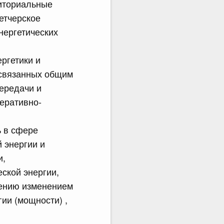
риториальные
етчерское
нергетических
ергетики и
 связанных общим
ередачи и
перативно-
ь в сфере
й энергии и
и,
еской энергии,
лению изменением
ии (мощности) ,