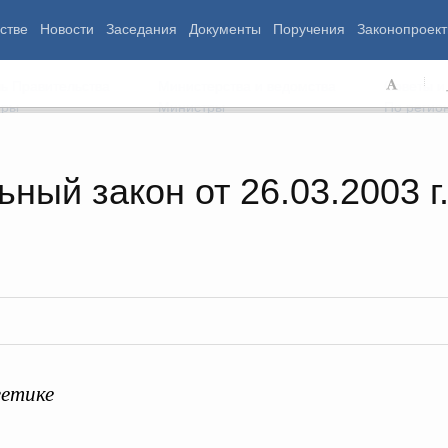
стве
Новости
Заседания
Документы
Поручения
Законопроект
ь Правительства
Министерства и ведомства
Советы и
еры
Министры
По регио
ный закон от 26.03.2003 г
мография
Занятость и труд
Экология
ровье
Технологическое развитие
Жильё и горо
азование
Экономика. Регулирование
Транспорт и с
ьтура
Финансы
Энергетика
щество
Социальные услуги
Промышленно
ударство
Сельское хоз
гетике
ограммы
Национальные проекты