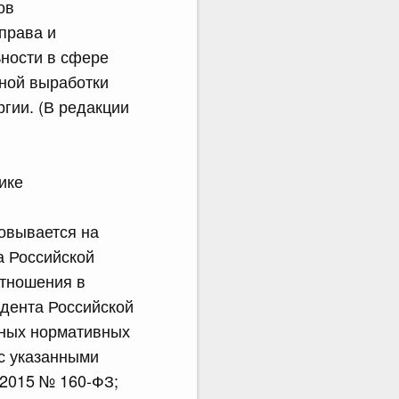
ов
права и
ьности в сфере
нной выработки
ргии. (В редакции
ике
новывается на
а Российской
отношения в
идента Российской
иных нормативных
с указанными
.2015 № 160-ФЗ;