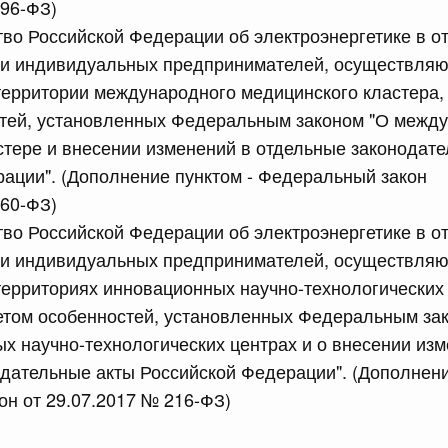
196-ФЗ)
тво Российской Федерации об электроэнергетике в 
сийской Федерации от 21.07.2026 г. № 916
 и индивидуальных предпринимателей, осуществля
территории международного медицинского кластера,
равительства Российской Федерации от 25 ноября 2025
стей, установленных Федеральным законом "О межд
тере и внесении изменений в отдельные законодат
ации". (Дополнение пунктом - Федеральный закон
сийской Федерации от 21.07.2026 г. № 918
160-ФЗ)
равительства Российской Федерации от 29 июня 2021 г.
тво Российской Федерации об электроэнергетике в 
 и индивидуальных предпринимателей, осуществля
территориях инновационных научно-технологических
сийской Федерации от 21.07.2026 г. № 920
четом особенностей, установленных Федеральным за
х научно-технологических центрах и о внесении изм
равительства Российской Федерации от 30 сентября
дательные акты Российской Федерации". (Дополнени
н от 29.07.2017 № 216-ФЗ)
сийской Федерации от 21.07.2026 г. № 919