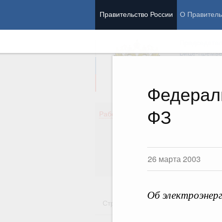
Правительство России
О Правитель
Председател
Вице-премь
Федераль
ФЗ
Де
Работа Правительства
Здо
Обр
Кул
Об
26 марта 2003
Гос
Об электроэнер
Стратегии
Государственные пр