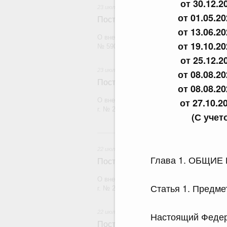
от 30.12.2
23 июля 2026
от 01.05.2
Постановление Правительства Рос
от 13.06.2
О внесении изменений в постановление П
от 19.10.2
№ 590
от 25.12.2
23 июля 2026
от 08.08.2
Постановление Правительства Рос
от 08.08.2
О внесении изменений в постановление П
от 27.10.2
г. № 2439
(С уче
2
22 июля 2026
Глава 1. ОБЩИ
Постановление Правительства Рос
О внесении изменений в постановление П
Статья 1. Предме
г. № 2177
22 июля 2026
Настоящий Федер
Постановление Правительства Рос