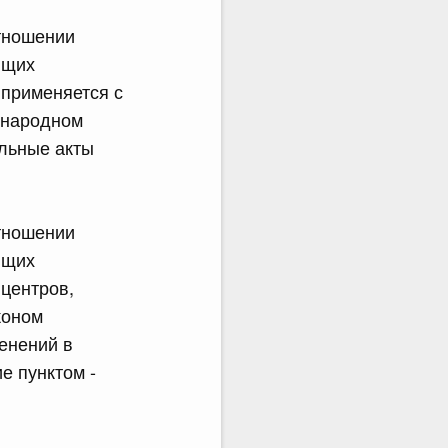
отношении
ющих
 применяется с
ународном
ельные акты
отношении
ющих
 центров,
коном
енений в
е пунктом -