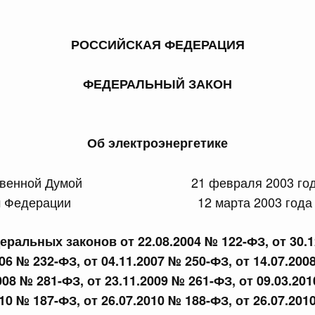
РОССИЙСКАЯ ФЕДЕРАЦИЯ
ФЕДЕРАЛЬНЫЙ ЗАКОН
 справками к ним
Поиск по всем докумен
Номер
Об электроэнергетике
арственной Думой 21 февраля 2003 го
етом Федерации 12 марта 2003 года
Дата подпи
еральных законов от 22.08.2004 № 122-ФЗ, от 30.1
006 № 232-ФЗ, от 04.11.2007 № 250-ФЗ, от 14.07.200
008 № 281-ФЗ, от 23.11.2009 № 261-ФЗ, от 09.03.20
 июля, пятница
010 № 187-ФЗ, от 26.07.2010 № 188-ФЗ, от 26.07.201