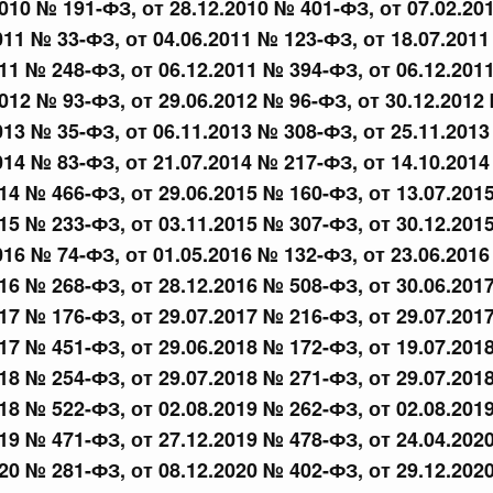
2010 № 191-ФЗ, от 28.12.2010 № 401-ФЗ, от 07.02.20
сийской Федерации от 24.07.2026 г. № 933
011 № 33-ФЗ, от 04.06.2011 № 123-ФЗ, от 18.07.201
011 № 248-ФЗ, от 06.12.2011 № 394-ФЗ, от 06.12.201
четной процентной ставки размещения средств резерва
ования Российской Федерации по обязательному
2012 № 93-ФЗ, от 29.06.2012 № 96-ФЗ, от 30.12.2012
013 № 35-ФЗ, от 06.11.2013 № 308-ФЗ, от 25.11.201
014 № 83-ФЗ, от 21.07.2014 № 217-ФЗ, от 14.10.201
3 июля, четверг
014 № 466-ФЗ, от 29.06.2015 № 160-ФЗ, от 13.07.201
015 № 233-ФЗ, от 03.11.2015 № 307-ФЗ, от 30.12.201
сийской Федерации от 23.07.2026 г. № 927
016 № 74-ФЗ, от 01.05.2016 № 132-ФЗ, от 23.06.201
 внесении изменений в Соглашение о единых принципах и
016 № 268-ФЗ, от 28.12.2016 № 508-ФЗ, от 30.06.201
й (изделий медицинского назначения и медицинской
еского союза от 23 декабря 2014 года
017 № 176-ФЗ, от 29.07.2017 № 216-ФЗ, от 29.07.201
017 № 451-ФЗ, от 29.06.2018 № 172-ФЗ, от 19.07.201
018 № 254-ФЗ, от 29.07.2018 № 271-ФЗ, от 29.07.201
сийской Федерации от 23.07.2026 г. № 926
018 № 522-ФЗ, от 02.08.2019 № 262-ФЗ, от 02.08.201
 между Правительством Российской Федерации и
019 № 471-ФЗ, от 27.12.2019 № 478-ФЗ, от 24.04.202
менной трудовой деятельности граждан одного
арства
020 № 281-ФЗ, от 08.12.2020 № 402-ФЗ, от 29.12.202