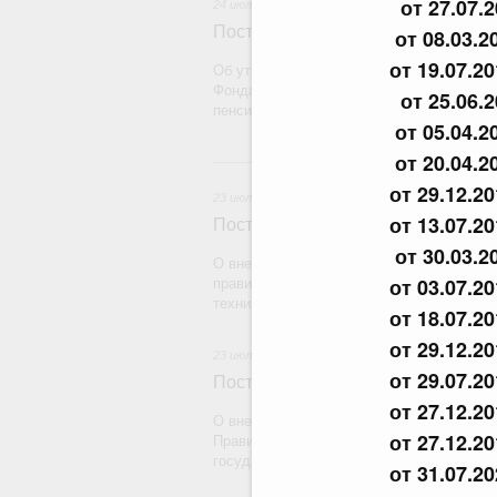
от 27.07.
24 июля 2026
Постановление Правительства Рос
от 08.03.2
от 19.07.2
Об утверждении Правил определения рас
Фонда пенсионного и социального страх
от 25.06.
пенсионному страхованию
от 05.04.2
от 20.04.2
2
от 29.12.2
23 июля 2026
от 13.07.2
Постановление Правительства Рос
от 30.03.2
О внесении на ратификацию Протокола о
от 03.07.2
правилах обращения медицинских издели
техники) в рамках Евразийского экономич
от 18.07.2
от 29.12.2
23 июля 2026
от 29.07.2
Постановление Правительства Рос
от 27.12.2
О внесении на ратификацию Соглашения
от 27.12.2
Правительством Республики Индии о вре
государства на территории другого госуд
от 31.07.2