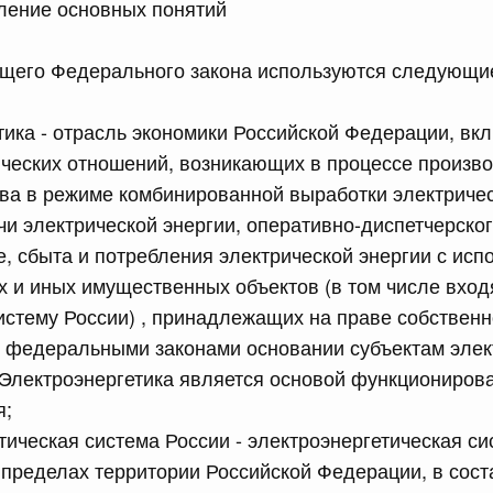
ление основных понятий
равительства Российской Федерации от 12 марта 2022 г.
ящего Федерального закона используются следующи
юля, понедельник
тика - отрасль экономики Российской Федерации, в
сийской Федерации от 20.07.2026 г. № 915
ческих отношений, возникающих в процессе произво
ва в режиме комбинированной выработки электричес
равительства Российской Федерации от 1 декабря 2021
ачи электрической энергии, оперативно-диспетчерско
е, сбыта и потребления электрической энергии с ис
 июля, суббота
 и иных имущественных объектов (в том числе вхо
истему России) , принадлежащих на праве собственн
сийской Федерации от 18.07.2026 г. № 906
 федеральными законами основании субъектам элек
равительства Российской Федерации от 27 апреля 2024
Электроэнергетика является основой функционирова
я;
тическая система России - электроэнергетическая си
сийской Федерации от 18.07.2026 г. № 904
пределах территории Российской Федерации, в сост