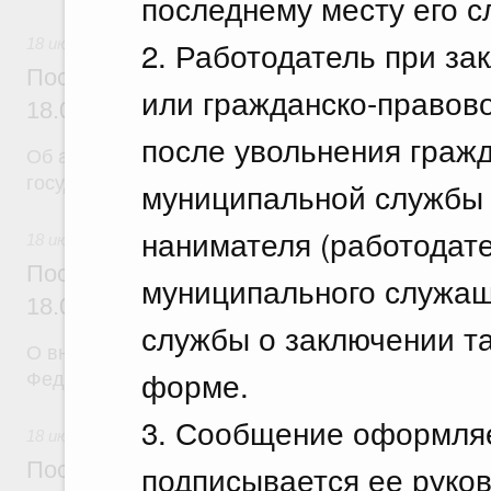
последнему месту его с
2. Работодатель при за
18 июля 2026
Постановление Правительства Российск
или гражданско-правово
18.07.2026 г. № 904
после увольнения гражд
Об авансировании
государственных контрактов
муниципальной службы
нанимателя (работодате
18 июля 2026
Постановление Правительства Российск
муниципального служащ
18.07.2026 г. № 909
службы о заключении та
О внесении изменения в постановление Правител
форме.
Федерации от 17 февраля 2024 г. № 179
3. Сообщение оформляе
18 июля 2026
Постановление Правительства Российск
подписывается ее руко