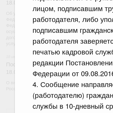
18.07.2026 г. № 908
лицом, подписавшим тр
Об утверждении Правил уведомления частным д
работодателя, либо уп
Федеральной службы войск национальной гварди
Федерации (территориального органа), предоста
подписавшим гражданск
осуществление частной детективной деятельност
договора на оказание сыскных услуг и об оконча
работодателя заверяет
услуг
печатью кадровой служб
18 июля 2026
редакции Постановлени
Постановление Правительства Российск
Федерации от 09.08.201
18.07.2026 г. № 910
4. Сообщение направля
О внесении изменений в некоторые акты Правите
Российской Федерации
(работодателю) граждан
службы в 10-дневный ср