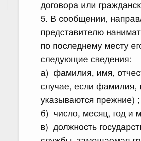
договора или гражданск
Показать еще
5. В сообщении, напра
представителю нанимат
по последнему месту е
следующие сведения:
а) фамилия, имя, отчес
случае, если фамилия, 
указываются прежние) ;
б) число, месяц, год и
в) должность государс
службы, замещаемая г