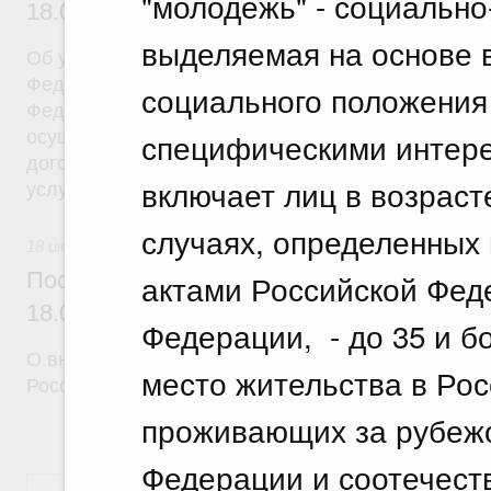
"молодежь" - социально
18.07.2026 г. № 908
выделяемая на основе 
Об утверждении Правил уведомления частным д
Федеральной службы войск национальной гварди
социального положения
Федерации (территориального органа), предоста
специфическими интере
осуществление частной детективной деятельност
договора на оказание сыскных услуг и об оконча
включает лиц в возрасте
услуг
случаях, определенных
18 июля 2026
актами Российской Фед
Постановление Правительства Российск
18.07.2026 г. № 910
Федерации, - до 35 и б
О внесении изменений в некоторые акты Правите
место жительства в Ро
Российской Федерации
проживающих за рубежо
Федерации и соотечеств