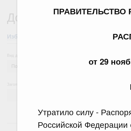
ПРАВИТЕЛЬСТВО 
Документы
РАС
Избранные документы со справками к ни
Вид документа
от 29 нояб
Заголовок или текст документа
Утратило силу - Распо
Российской Федерации о
24 июля, пятница