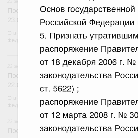
23 июля 2026
Основ государственной
Постановление Правительства Российск
Российской Федерации н
23.07.2026 г. № 929
5. Признать утратившим
О внесении изменений в постановление Правител
Федерации от 24 декабря 2021 г. № 2439
распоряжение Правите
22 июля, среда
от 18 декабря 2006 г. №
22 июля 2026
законодательства Росси
Постановление Правительства Российск
22.07.2026 г. № 921
ст. 5622) ;
распоряжение Правите
О внесении изменений в постановление Правител
Федерации от 30 ноября 2022 г. № 2177
от 12 марта 2008 г. № 3
22 июля 2026
законодательства Росси
Постановление Правительства Российск