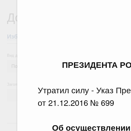
Документы
Избранные документы со справками к ни
Вид документа
ПРЕЗИДЕНТА Р
Заголовок или текст документа
Утратил силу - Указ Пр
от 21.12.2016 № 699
24 июля, пятница
Об осуществлении