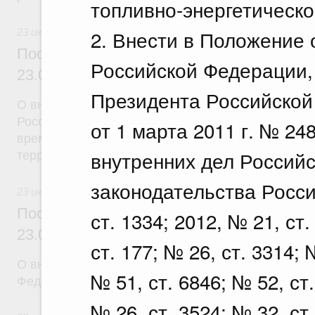
топливно-энергетическо
2. Внести в Положение 
23 июля 2026
Постановление Правительства Российск
Российской Федерации,
23.07.2026 г. № 926
Президента Российско
О внесении на ратификацию Соглашения между 
Российской Федерации и Правительством Респуб
от 1 марта 2011 г. № 2
временной трудовой деятельности граждан одног
внутренних дел Россий
территории другого государства
законодательства Росси
23 июля 2026
Постановление Правительства Российск
ст. 1334; 2012, № 21, ст.
23.07.2026 г. № 928
ст. 177; № 26, ст. 3314; 
О внесении изменений в постановление Правител
№ 51, ст. 6846; № 52, ст.
Федерации от 20 июля 2011 г. № 590
№ 26, ст. 3524; № 32, ст