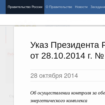
Правительство России
О Правительстве
Новости
Заседан
Председатель Правительства
М
Вице-премьеры
М
Указ Президента 
от 28.10.2014 г. №
Демография
Занято
Работа Правительства
Здоровье
Технол
Образование
Эконом
Культура
Финан
28 октября 2014
Общество
Социал
Государство
Об осуществлении контроля за об
Стратегии
Государственные программы
Национальн
энергетического комплекса