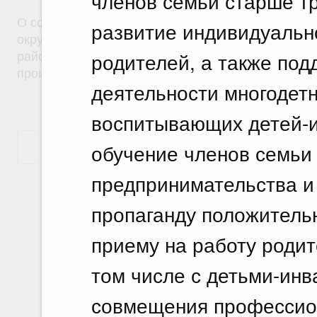
членов семьи старше тр
О создании на территориях муниципальных образ
развитие индивидуальн
округ город Саяногорск Республики Хакасия и Б
родителей, а также по
район Республики Хакасия особой экономическо
производственного типа
деятельности многодетн
воспитывающих детей-
обучение членов семьи
Показать еще
предпринимательства и
пропаганду положитель
приему на работу родит
том числе с детьми-инв
совмещения профессио