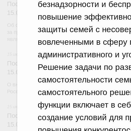
безнадзорности и беспр
Постановление Правительства Российск
15.07.2026 г. № 892
повышение эффективно
Об отмене тарифной квоты на вывоз нешелушеног
защиты семей с несове
за пределы территории Российской Федерации в г
вовлеченными в сферу 
являющиеся членами Евразийского экономическо
административного и уг
15 июля 2026
Постановление Правительства Российск
Решение задачи по раз
15.07.2026 г. № 894
самостоятельности сем
О внесении изменений в некоторые акты Правите
самостоятельного реше
Российской Федерации
функции включает в себ
15 июля 2026
создание условий для 
Постановление Правительства Российск
15.07.2026 г. № 895
повышения конкурентосп