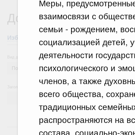
Меры, предусмотренные
Документы
взаимосвязи с обществ
семьи - рождением, во
Избранные документы со справками к ни
социализацией детей, 
деятельности государст
Вид документа
психологического и эмо
членов, а также духовн
Заголовок или текст документа
всего общества, сохра
традиционных семейных
распространяются на вс
18 июля, суббота
состава, социально-эко