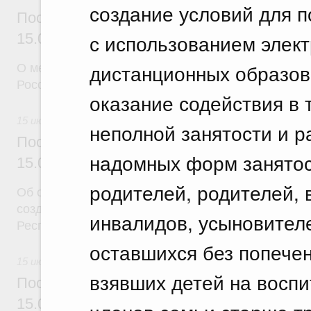
создание условий для 
Постановление Правительства Российск
с использованием элект
15.07.2026 г. № 888
дистанционных образов
О мерах по реализации некоторых решений През
Российской Федерации
оказание содействия в 
15 июля 2026
неполной занятости и р
Постановление Правительства Российск
надомных форм занятос
15.07.2026 г. № 890
родителей, родителей,
Об особой экономической зоне промышленно-прои
созданной на территории Заинского муниципальн
инвалидов, усыновителе
Республики Татарстан
оставшихся без попечен
15 июля 2026
взявших детей на воспи
Постановление Правительства Российск
15.07.2026 г. № 891