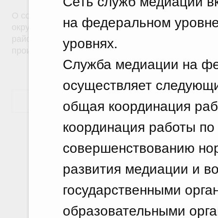
Сеть служб медиации в
О создании на территориях муниципальных образ
на федеральном уровне
округ город Саяногорск Республики Хакасия и Б
уровнях.
район Республики Хакасия особой экономическо
производственного типа
Служба медиации на ф
осуществляет следующи
общая координация раб
Показать еще
координация работы по 
совершенствованию нор
развития медиации и во
государственными орган
образовательными орга