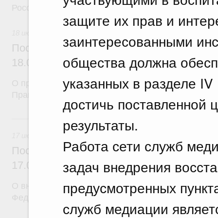
Российской Федерации
защите их прав и интер
18 июля 2026
заинтересованными инс
Постановление Правительства Российск
общества должна обесп
18.07.2026 г. № 912
указанных в разделе IV
О признании утратившими силу некоторых актов
Правительства Российской Федерации
достичь поставленной 
17 июля, пятница
результаты.
17 июля 2026
Работа сети служб меди
Постановление Правительства Российск
задач внедрения восста
17.07.2026 г. № 903
предусмотренных пунктам
О внесении изменений в постановление Правител
Федерации от 5 сентября 2025 г. № 1380
служб медиации являет