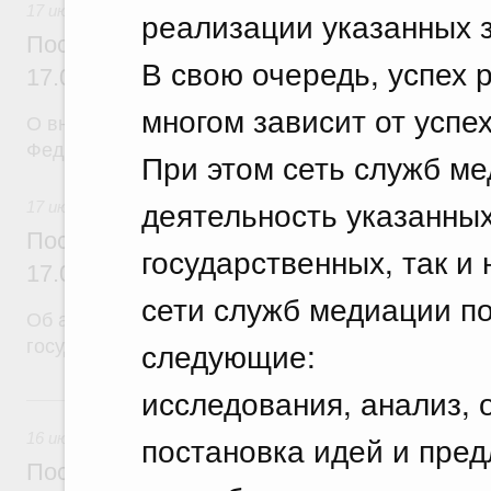
17 июля 2026
реализации указанных 
Постановление Правительства Российск
В свою очередь, успех 
17.07.2026 г. № 902
многом зависит от успе
О внесении изменений в постановление Правител
Федерации от 26 июня 2015 г. № 640
При этом сеть служб ме
деятельность указанных
17 июля 2026
Постановление Правительства Российск
государственных, так и
17.07.2026 г. № 901
сети служб медиации п
Об авансировании
следующие:
государственного контракта
исследования, анализ, 
16 июля, четверг
постановка идей и пре
16 июля 2026
Постановление Правительства Российск