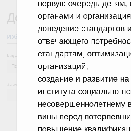
первую очередь детям, 
Документы
органами и организаци
доведение стандартов и
Избранные документы со справками к ни
отвечающего потребнос
стандартам, оптимизаци
Вид документа
организаций;
создание и развитие на
Заголовок или текст документа
института социально-п
несовершеннолетнему в
вины перед потерпевши
18 июля, суббота
повышение квалификац