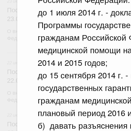
23 июля 2026
до 1 июля 2014 г. - док
Постановление Правительства Российск
23.07.2026 г. № 929
Программы государстве
О внесении изменений в постановление Правител
гражданам Российской 
Федерации от 24 декабря 2021 г. № 2439
медицинской помощи на
22 июля, среда
2014 и 2015 годов;
22 июля 2026
Постановление Правительства Российск
до 15 сентября 2014 г. 
22.07.2026 г. № 921
государственных гарант
О внесении изменений в постановление Правител
гражданам медицинской
Федерации от 30 ноября 2022 г. № 2177
плановый период 2016 и
22 июля 2026
б) давать разъяснения
Постановление Правительства Российск