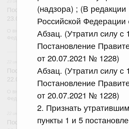
23 июля 2026
(надзора) ; (В редакци
Постановление Правительства Российск
23.07.2026 г. № 929
Российской Федерации о
Абзац. (Утратил силу с 1
О внесении изменений в постановление Правител
Федерации от 24 декабря 2021 г. № 2439
Постановление Правите
22 июля, среда
от 20.07.2021 № 1228)
22 июля 2026
Абзац. (Утратил силу с 1
Постановление Правительства Российск
22.07.2026 г. № 921
Постановление Правите
О внесении изменений в постановление Правител
от 20.07.2021 № 1228)
Федерации от 30 ноября 2022 г. № 2177
2. Признать утратившим
22 июля 2026
пункты 1 и 5 постановл
Постановление Правительства Российск