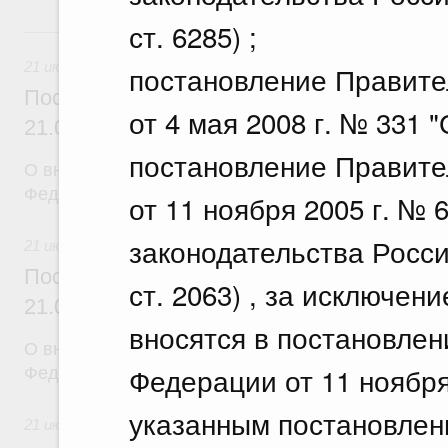
ст. 6285) ;
21 июля, вторник
21 июля 2026
постановление Правите
Постановление Правительства Российск
от 4 мая 2008 г. № 331 
21.07.2026 г. № 917
постановление Правите
О внесении изменений в постановление Правител
Федерации от 27 октября 2021 г. № 1838
от 11 ноября 2005 г. № 
законодательства Росси
21 июля 2026
Постановление Правительства Российск
ст. 2063) , за исключен
21.07.2026 г. № 916
вносятся в постановле
О внесении изменений в постановление Правител
Федерации от 11 ноября
Федерации от 25 ноября 2025 г. № 1880
указанным постановлен
21 июля 2026