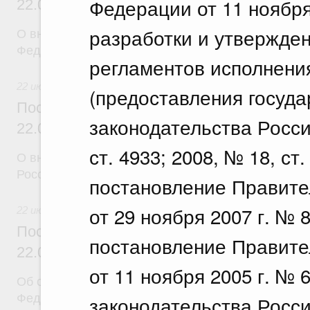
Федерации от 11 ноября
22.07.2026 г. № 924
разработки и утвержде
О внесении изменения в постановление Правител
Федерации от 28 марта 2026 г. № 329
регламентов исполнени
22 июля 2026
(предоставления госуда
Постановление Правительства Российск
законодательства Росси
22.07.2026 г. № 925
ст. 4933; 2008, № 18, ст.
О внесении изменений в некоторые акты Правите
Российской Федерации
постановление Правите
от 29 ноября 2007 г. №
22 июля 2026
Постановление Правительства Российск
постановление Правите
22.07.2026 г. № 922
от 11 ноября 2005 г. № 
Об особенностях применения положений законод
Федерации в сфере водоснабжения и водоотвед
законодательства Росси