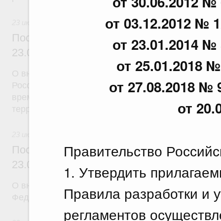
от 30.06.2012 № 
от 03.12.2012 № 1
23 июля 2026
Постановление Правительства Российск
от 23.01.2014 № 
23.07.2026 г. № 926
от 25.01.2018 №
О внесении на ратификацию Соглашения между 
от 27.08.2018 № 
Российской Федерации и Правительством Респуб
временной трудовой деятельности граждан одног
от 20.
территории другого государства
23 июля 2026
Правительство Российс
Постановление Правительства Российск
23.07.2026 г. № 928
1. Утвердить прилагаем
О внесении изменений в постановление Правител
Правила разработки и 
Федерации от 20 июля 2011 г. № 590
регламентов осуществл