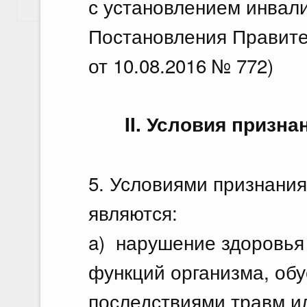
с установлением инвали
Показать еще
Постановления Правите
от 10.08.2016 № 772)
II. Условия призн
5. Условиями признани
являются:
a) нарушение здоровья
функций организма, об
последствиями травм и