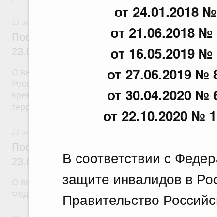
от 24.01.2018 №
23 июля 2026
от 21.06.2018 № 
Постановление Правительства Российск
от 16.05.2019 № 
23.07.2026 г. № 926
от 27.06.2019 № 
О внесении на ратификацию Соглашения между 
Российской Федерации и Правительством Респуб
от 30.04.2020 № 
временной трудовой деятельности граждан одног
территории другого государства
от 22.10.2020 № 1
23 июля 2026
Постановление Правительства Российск
В соответствии с Феде
23.07.2026 г. № 928
защите инвалидов в Ро
О внесении изменений в постановление Правител
Федерации от 20 июля 2011 г. № 590
Правительство Российс