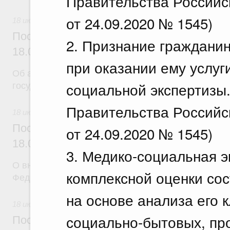
Правительства Российс
от 24.09.2020 № 1545)
18 июля 2026
Постановление Правительства Российск
2. Признание граждани
18.07.2026 г. № 904
при оказании ему услуг
Об авансировании
социальной экспертизы
государственных контрактов
Правительства Российс
18 июля 2026
Постановление Правительства Российск
от 24.09.2020 № 1545)
18.07.2026 г. № 909
3. Медико-социальная э
О внесении изменения в постановление Правител
комплексной оценки со
Федерации от 17 февраля 2024 г. № 179
на основе анализа его 
18 июля 2026
социально-бытовых, пр
Постановление Правительства Российск