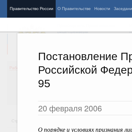
Правительство России
О Правительстве
Новости
Заседан
Председатель Правительства
М
Вице-премьеры
М
Постановление П
Российской Федер
Демография
Занято
Работа Правительства
Здоровье
Технол
Образование
Эконом
95
Культура
Финан
Общество
Социал
Государство
20 февраля 2006
Стратегии
Государственные программы
Национальн
О порядке и условиях признания ли