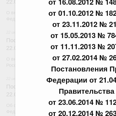
от 16.08.2012 № 148
22.07.2026 г. № 924
от 01.10.2012 № 182
О внесении изменения в постановление Правител
Федерации от 28 марта 2026 г. № 329
от 23.11.2012 № 21
от 15.05.2013 № 78
22 июля 2026
Постановление Правительства Российск
от 11.11.2013 № 20
22.07.2026 г. № 925
от 27.02.2014 № 26
О внесении изменений в некоторые акты Правите
Российской Федерации
Постановления П
Федерации от 21.0
22 июля 2026
Постановление Правительства Российск
Правительства
22.07.2026 г. № 922
от 23.06.2014 № 112
Об особенностях применения положений законод
от 20.12.2014 № 263
Федерации в сфере водоснабжения и водоотвед