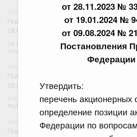
от 28.11.2023 № 33
18 июля 2026
от 19.01.2024 № 9
Постановление Правительства Российск
от 09.08.2024 № 21
18.07.2026 г. № 904
Постановления П
Об авансировании
государственных контрактов
Федерации о
18 июля 2026
Постановление Правительства Российск
Утвердить:
18.07.2026 г. № 909
перечень акционерных 
О внесении изменения в постановление Правител
Федерации от 17 февраля 2024 г. № 179
определение позиции а
Федерации по вопросам
18 июля 2026
Постановление Правительства Российск