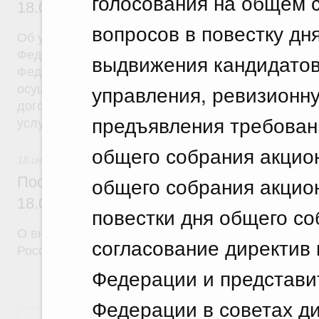
голосования на общем 
18.07.2026 г. № 908
вопросов в повестку дн
Об утверждении Правил уведомления частным д
Федеральной службы войск национальной гварди
выдвижения кандидатов
Федерации (территориального органа), предоста
управления, ревизионну
осуществление частной детективной деятельност
договора на оказание сыскных услуг и об оконча
предъявления требован
услуг
общего собрания акцио
18 июля 2026
общего собрания акцио
Постановление Правительства Российск
18.07.2026 г. № 910
повестки дня общего со
О внесении изменений в некоторые акты Правите
согласование директив
Российской Федерации
Федерации и представи
Федерации в советах д