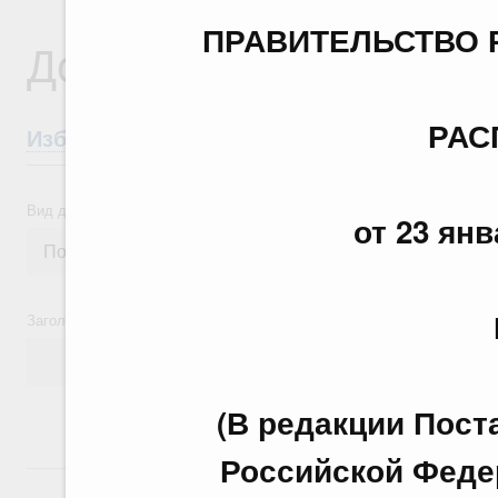
ПРАВИТЕЛЬСТВО 
Документы
РАС
Избранные документы со справками к ни
Вид документа
от 23 янв
Заголовок или текст документа
(В редакции Пос
Российской Федер
24 июля, пятница