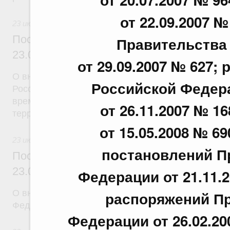
от 22.09.2007 
23 июля 2026
Постановление Правительства Российск
Правительства
23.07.2026 г. № 926
от 29.09.2007 № 627
О внесении на ратификацию Соглашения между 
Российской Федерац
Российской Федерации и Правительством Респуб
временной трудовой деятельности граждан одног
от 26.11.2007 № 16
территории другого государства
от 15.05.2008 № 69
23 июля 2026
постановлений П
Постановление Правительства Российск
23.07.2026 г. № 928
Федерации от 21.11.20
О внесении изменений в постановление Правител
распоряжений Пр
Федерации от 20 июля 2011 г. № 590
Федерации от 26.02.200