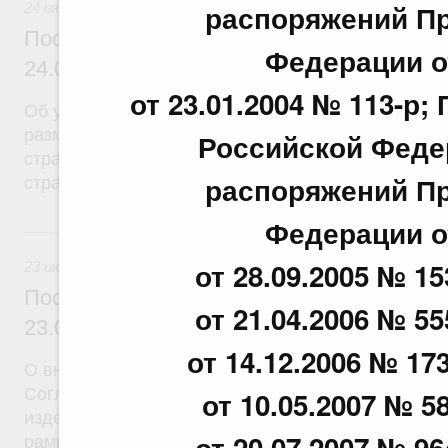
распоряжений Пр
24 июля 2026
Постановление Правительства Российск
Федерации от
24.07.2026 г. № 933
от 23.01.2004 № 113-р
Об утверждении Правил определения расчетной 
размещения средств резерва Фонда пенсионного
Российской Федер
страхования Российской Федерации по обязател
распоряжений Пр
страхованию
Федерации от
23 июля, четверг
от 28.09.2005 № 15
23 июля 2026
Постановление Правительства Российск
от 21.04.2006 № 55
23.07.2026 г. № 927
от 14.12.2006 № 173
О внесении на ратификацию Протокола о внесен
Соглашение о единых принципах и правилах обр
от 10.05.2007 № 58
изделий (изделий медицинского назначения и мед
от 20.07.2007 № 96
рамках Евразийского экономического союза от 23