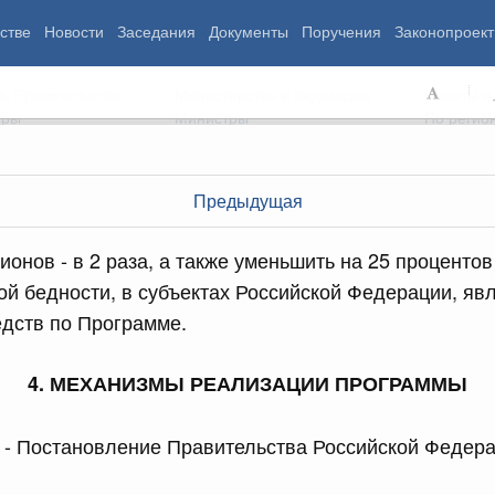
стве
Новости
Заседания
Документы
Поручения
Законопроект
ь Правительства
Министерства и ведомства
Советы и
еры
Министры
По регио
Предыдущая
мография
Занятость и труд
Экология
ионов - в 2 раза, а также уменьшить на 25 проценто
ровье
Технологическое развитие
Жильё и горо
ой бедности, в субъектах Российской Федерации, я
азование
Экономика. Регулирование
Транспорт и с
дств по Программе.
ьтура
Финансы
Энергетика
щество
Социальные услуги
Промышленно
ударство
Сельское хоз
4. МЕХАНИЗМЫ РЕАЛИЗАЦИИ ПРОГРАММЫ
 - Постановление Правительства Российской Федера
ограммы
Национальные проекты