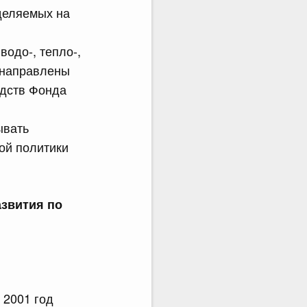
деляемых на
водо-, тепло-,
и направлены
едств Фонда
ывать
ой политики
азвития по
2001 год