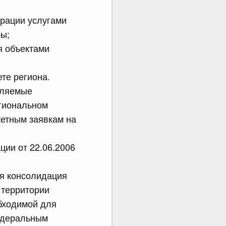
ерации услугами
ы;
я объектами
те региона.
вляемые
егиональном
жетным заявкам на
ции от 22.06.2006
ся консолидация
 территории
бходимой для
едеральным