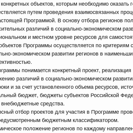
 конкретных объектов, которым необходимо оказать 
ествляется путем проведения взаимосвязанных проц
астоящей Программой. В основу отбора регионов по
ительных различий в социально-экономическом раз
гиональном и местном уровне ресурсов для самостоя
 справками к ним
Поиск по всем докумен
 объектов Программы осуществляется по критериям 
льно-экономическом развитии регионов в наименьшие
Номер
ктивностью.
граммы понимается конкретный проект, реализация 
жению различий в социально-экономическом развити
оки и за счет установленного объема ресурсов, ист
Дата подпи
льный бюджет, бюджеты субъектов Российской Феде
е внебюджетные средства.
сный отбор проектов для участия в Программе пров
редусмотренным бюджетным классификатором.
 июля, суббота
мическое положение регионов по каждому направле