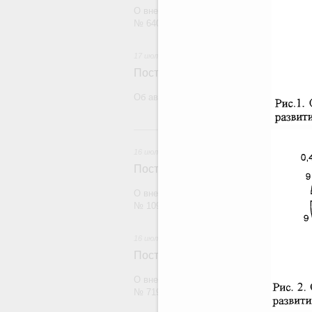
О внесении изменений в постановление П
№ 640
17 июля 2026
Постановление Правительства Рос
Об авансировании государственного конт
1
16 июля 2026
Постановление Правительства Рос
О внесении изменений в постановление П
№ 1098
16 июля 2026
Постановление Правительства Рос
О внесении изменений в постановление П
№ 719