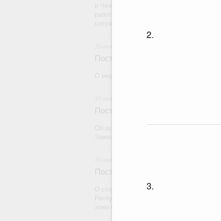
и Чеченской Республики на финансовое 
работ на гидротехнических сооружениях,
ситуации федерального характера на тер
2.
15 июля 2026
Постановление Правительства Рос
О мерах по реализации некоторых решен
15 июля 2026
Постановление Правительства Рос
Об особой экономической зоне промышлен
Заинского муниципального района Респуб
15 июля 2026
Постановление Правительства Рос
3.
О создании на территориях муниципальны
Республики Хакасия и Бейский муниципа
зоны промышленно-производственного ти