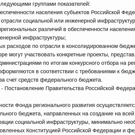
следующими группами показателей:
сийской Федерации от 18.07.2026 г. № 905
еспеченности населения субъектов Российской Фед
 отрасли социальной или инженерной инфраструктур
епеней и присвоения ученых званий, предусмотренных
тации Российской Федерации, лицам, указанным в части
ирегиональных различий в обеспеченности населени
бенностях правового регулирования отношений в сферах
ем в Российскую Федерацию Донецкой Народной
женерной инфраструктуры;
ики, Запорожской области, Херсонской области и
х расходов по отрасли в консолидированном бюдже
рации новых субъектов - Донецкой Народной
ики, Запорожской области, Херсонской области и о
оре могут участвовать конкретные проекты, предста
дательные акты Российской Федерации"
министрациями по итогам конкурсного отбора на р
оформляются в соответствии с требованиями к бюд
за счет средств федерального бюджета.
сийской Федерации от 18.07.2026 г. № 907
 - Постановление Правительства Российской Федера
равительства Российской Федерации от 3 декабря 2004
ности Фонда регионального развития осуществляет
ьного бюджета, направленных на создание на всей
сийской Федерации от 18.07.2026 г. № 914
рации социальной инфраструктуры, минимально нео
ванию платежных карт "Мир" при предоставлении
новленных Конституцией Российской Федерации и ф
щиты (поддержки) и иных льгот