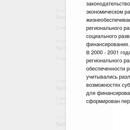
законодательство
экономическом ра
18 июля 2026
Постановление Правительства Рос
жизнеобеспечива
регионального ра
О внесении изменений в некоторые акты
социального разв
18 июля 2026
финансирования.
Постановление Правительства Рос
В 2000 - 2001 го
О признании утратившими силу некоторы
регионального ра
обеспеченности р
17
учитывались разл
17 июля 2026
возможностях суб
Постановление Правительства Рос
для финансирован
О внесении изменений в постановление П
сформирован пере
г. № 1380
17 июля 2026
Постановление Правительства Рос