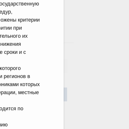
государственную
едур,
ложены критерии
витии при
тельного их
там
снижения
 сроки и с
которого
и регионов в
очниками которых
сания
рации, местные
Найти
одится по
нию