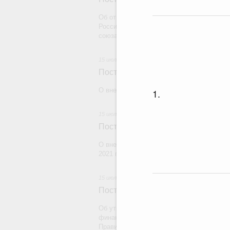
Об отмене тарифной квоты на вывоз неше
Российской Федерации в государства, н
союза
15 июля 2026
Постановление Правительства Рос
О внесении изменений в некоторые акты
1.
15 июля 2026
Постановление Правительства Рос
О внесении изменений в постановление П
2021 г. № 1590
15 июля 2026
Постановление Правительства Рос
Об утверждении Правил предоставления
финансового обеспечения которых являю
Правительства Российской Федерации, и