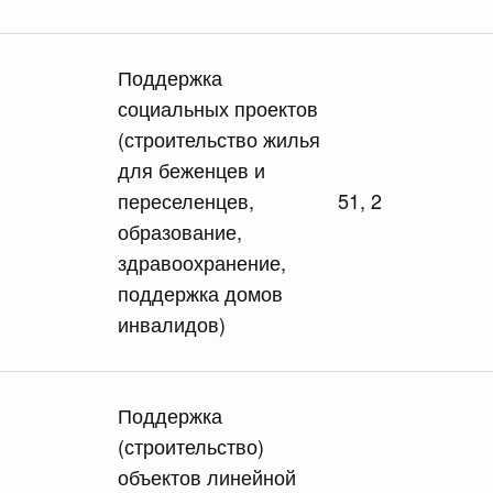
лушеного риса (риса-сырца) за пределы территории
е являющиеся членами Евразийского экономического
Поддержка
социальных проектов
(строительство жилья
сийской Федерации от 15.07.2026 г. № 894
для беженцев и
 Правительства Российской Федерации
переселенцев,
51, 2
образование,
здравоохранение,
сийской Федерации от 15.07.2026 г. № 895
поддержка домов
равительства Российской Федерации от 22 сентября
инвалидов)
сийской Федерации от 15.07.2026 г. № 889
Поддержка
(строительство)
 иных межбюджетных трансфертов, источником
тся бюджетные ассигнования резервного фонда
объектов линейной
з федерального бюджета бюджетам Республики Дагестан