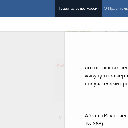
Правительство России
О Правитель
Председател
Вице-премь
Де
Работа Правительства
ло отстающих рег
Здо
живущего за черт
Обр
получателями сре
Кул
Об
Гос
Абзац. (Исключен
Стратегии
Государственные пр
№ 388)