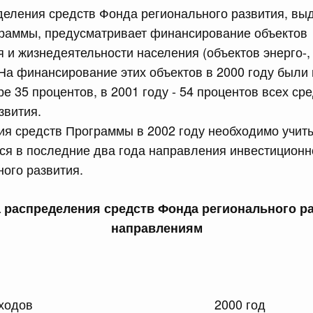
деления средств Фонда регионального развития, вы
раммы, предусматривает финансирование объектов
сийской Федерации от 16.07.2026 г. № 896
 и жизнедеятельности населения (объектов энерго-, 
равительства Российской Федерации от 30 сентября
 На финансирование этих объектов в 2000 году был
ре 35 процентов, в 2001 году - 54 процентов всех ср
звития.
сийской Федерации от 16.07.2026 г. № 900
я средств Программы в 2002 году необходимо учит
равительства Российской Федерации от 7 сентября 2018
я в последние два года направления инвестиционн
ого развития.
5 июля, среда
 распределения средств Фонда регионального р
направлениям
сийской Федерации от 15.07.2026 г. № 893
равительства Российской Федерации от 11 ноября 2023 г.
ходов
2000 год
сийской Федерации от 15.07.2026 г. № 892