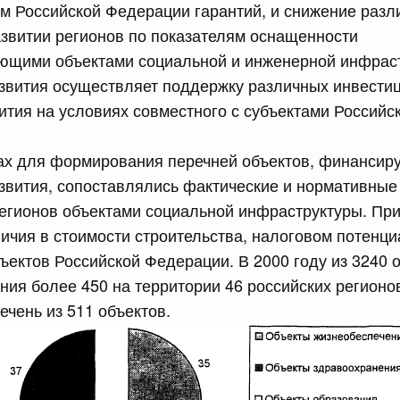
м Российской Федерации гарантий, и снижение разл
звитии регионов по показателям оснащенности
сийской Федерации от 18.07.2026 г. № 913
ющими объектами социальной и инженерной инфрас
звития осуществляет поддержку различных инвести
 Правительства Российской Федерации
ития на условиях совместного с субъектами Россий
сийской Федерации от 18.07.2026 г. № 912
дах для формирования перечней объектов, финансир
х актов Правительства Российской Федерации
звития, сопоставлялись фактические и нормативные
егионов объектами социальной инфраструктуры. При
 июля, пятница
ичия в стоимости строительства, налоговом потенц
ъектов Российской Федерации. В 2000 году из 3240 
сийской Федерации от 17.07.2026 г. № 903
ия более 450 на территории 46 российских регионов
равительства Российской Федерации от 5 сентября 2025
чень из 511 объектов.
сийской Федерации от 17.07.2026 г. № 902