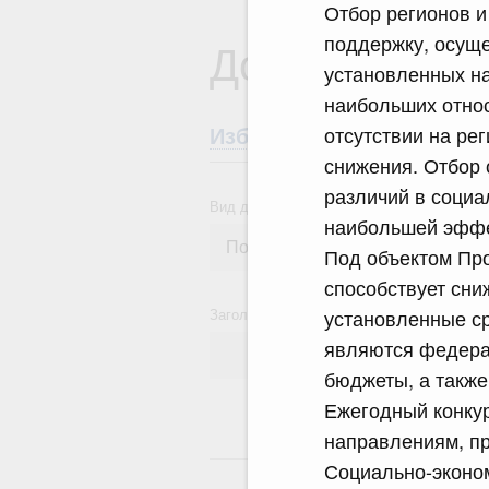
Отбор регионов и
поддержку, осущ
Документы
установленных н
наибольших относ
отсутствии на ре
Избранные документы со
снижения. Отбор
различий в социа
Вид документа
наибольшей эффе
Под объектом Про
способствует сни
Заголовок или текст документа
установленные ср
являются федера
бюджеты, а такж
Ежегодный конкур
направлениям, п
18
Социально-эконо