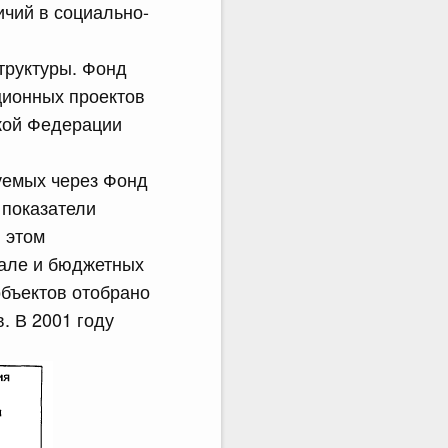
ичий в социально-
труктуры. Фонд
ционных проектов
ской Федерации
уемых через Фонд
 показатели
 этом
иале и бюджетных
объектов отобрано
. В 2001 году