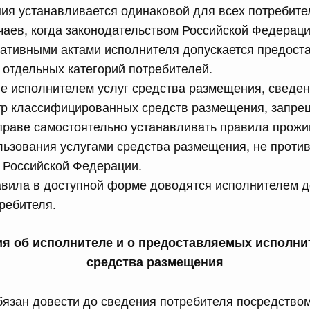
рактов
ия устанавливается одинаковой для всех потребител
аев, когда законодательством Российской Федерац
ативными актами исполнителя допускается предоста
сийской Федерации от 18.07.2026 г. № 909
отдельных категорий потребителей.
Правительства Российской Федерации от 17 февраля
е исполнителем услуг средства размещения, сведен
тр классифицированных средств размещения, запре
праве самостоятельно устанавливать правила прожи
сийской Федерации от 18.07.2026 г. № 908
льзования услугами средства размещения, не проти
 Российской Федерации.
стным детективом Федеральной службы войск
ции (территориального органа), предоставившей
авила в доступной форме доводятся исполнителем д
ктивной деятельности, о заключении договора на
оказания сыскных услуг
требителя.
ия об исполнителе и о предоставляемых исполни
сийской Федерации от 18.07.2026 г. № 910
средства размещения
 Правительства Российской Федерации
1
бязан довести до сведения потребителя посредство