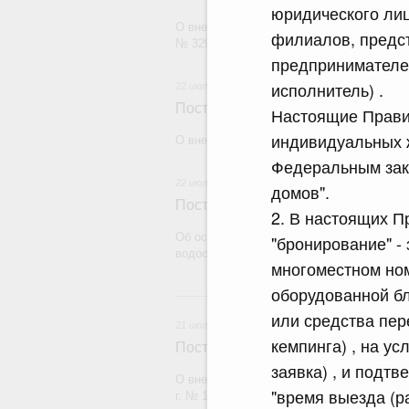
юридического лиц
О внесении изменения в постановление П
филиалов, предс
№ 329
предпринимателе
исполнитель) .
22 июля 2026
Постановление Правительства Рос
Настоящие Правил
индивидуальных 
О внесении изменений в некоторые акты
Федеральным зак
22 июля 2026
домов".
Постановление Правительства Рос
2. В настоящих 
Об особенностях применения положений 
"бронирование" -
водоснабжения и водоотведения
многоместном ном
оборудованной б
21
или средства пер
21 июля 2026
кемпинга) , на ус
Постановление Правительства Рос
заявка) , и подт
О внесении изменений в постановление П
"время выезда (р
г. № 1838