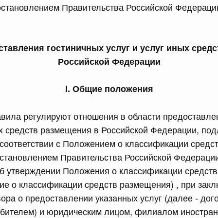
ановлением Правительства Российской Федерации
сийской Федерации от 23.07.2026 г. № 928
равительства Российской Федерации от 20 июля 2011 г.
тавления гостиничных услуг и услуг иных средс
Российской Федерации
сийской Федерации от 23.07.2026 г. № 929
I. Общие положения
равительства Российской Федерации от 24 декабря 2021
вила регулируют отношения в области предоставле
2 июля, среда
ых средств размещения в Российской Федерации, по
соответствии с Положением о классификации средс
становлением Правительства Российской Федерации
сийской Федерации от 22.07.2026 г. № 921
Об утверждении Положения о классификации средст
равительства Российской Федерации от 30 ноября 2022
ие о классификации средств размещения) , при зак
ора о предоставлении указанных услуг (далее - дог
ебителем) и юридическим лицом, филиалом иностран
сийской Федерации от 22.07.2026 г. № 924