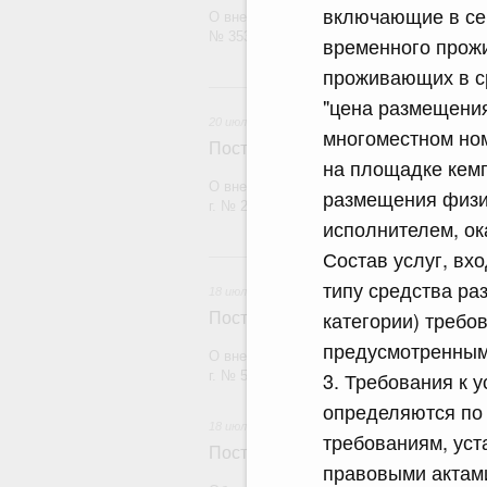
включающие в се
О внесении изменения в постановление П
№ 353
временного прожи
проживающих в с
20 и
"цена размещения
20 июля 2026
многоместном ном
Постановление Правительства Рос
на площадке кем
О внесении изменений в постановление П
размещения физи
г. № 2148
исполнителем, ок
Состав услуг, вх
18
типу средства ра
18 июля 2026
категории) требо
Постановление Правительства Рос
предусмотренным
О внесении изменений в постановление П
3. Требования к у
г. № 555
определяются по
18 июля 2026
требованиям, ус
Постановление Правительства Рос
правовыми актам