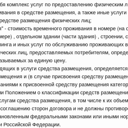
бя комплекс услуг по предоставлению физическим л
равительства Российской Федерации от 12 марта 2022 г.
вания в средстве размещения, а также иные услуг
редстве размещения физических лиц;
юля, понедельник
" - стоимость временного проживания в номере (на 
ере) , отдельном здании (части здания) , строении,
сийской Федерации от 20.07.2026 г. № 915
пинга и иных услуг по обслуживанию проживающих в
равительства Российской Федерации от 1 декабря 2021
ческих лиц, предоставляемых потребителям, опред
азываемых за единую цену.
одящих в услуги средства размещения, определяется
 июля, суббота
змещения и (в случае присвоения средству размещ
ваниями к присвоенной средству размещения категор
сийской Федерации от 18.07.2026 г. № 906
и Положением о классификации средств размещени
равительства Российской Федерации от 27 апреля 2024
слугам средства размещения, в том числе к их объем
 соглашению сторон договора и не должны противор
тановленным федеральными законами или иными но
сийской Федерации от 18.07.2026 г. № 904
и Российской Федерации.