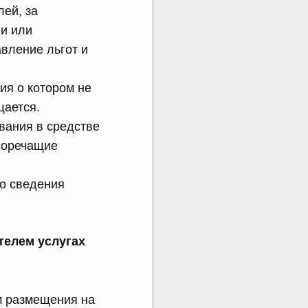
ей, за
ии или
вление льгот и
ия о котором не
щается.
вания в средстве
воречащие
о сведения
телем услугах
м размещения на