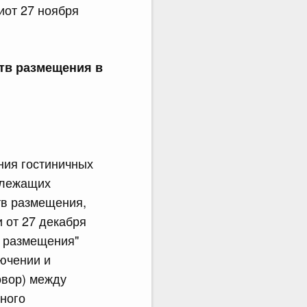
от 27 ноября
тв размещения в
ния гостиничных
длежащих
тв размещения,
 от 27 декабря
в размещения"
лючении и
овор) между
ного