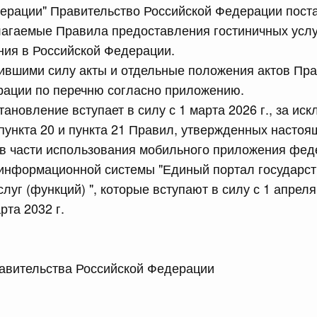
дерации" Правительство Российской Федерации пост
сийской Федерации от 24.07.2026 г. № 933
лагаемые Правила предоставления гостиничных услу
четной процентной ставки размещения средств резерва
ния в Российской Федерации.
ования Российской Федерации по обязательному
тившими силу акты и отдельные положения актов Пр
рации по перечню согласно приложению.
3 июля, четверг
ановление вступает в силу с 1 марта 2026 г., за ис
" пункта 20 и пункта 21 Правил, утвержденных насто
сийской Федерации от 23.07.2026 г. № 927
 в части использования мобильного приложения фе
 информационной системы "Единый портал государст
 внесении изменений в Соглашение о единых принципах и
й (изделий медицинского назначения и медицинской
уг (функций) ", которые вступают в силу с 1 апреля 
еского союза от 23 декабря 2014 года
рта 2032 г.
сийской Федерации от 23.07.2026 г. № 926
 Правительства Российской Федерации М
 между Правительством Российской Федерации и
менной трудовой деятельности граждан одного
арства