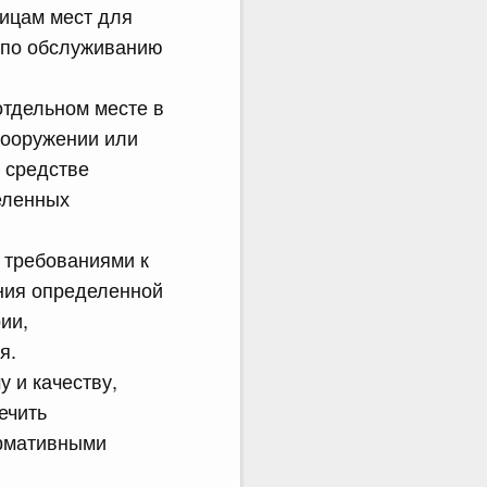
ицам мест для
и по обслуживанию
отдельном месте в
 сооружении или
 средстве
еленных
 требованиями к
ения определенной
ии,
я.
у и качеству,
ечить
рмативными