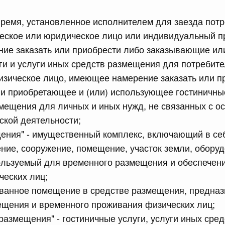
 время, установленное исполнителем для заезда потр
сийской Федерации от 21.07.2026 г. № 916
ическое или юридическое лицо или индивидуальный 
равительства Российской Федерации от 25 ноября 2025
ие заказать или приобрести либо заказывающие и
ги и услуги иных средств размещения для потребите
физическое лицо, имеющее намерение заказать или п
 приобретающее и (или) использующее гостиничные
сийской Федерации от 21.07.2026 г. № 918
мещения для личных и иных нужд, не связанных с 
равительства Российской Федерации от 29 июня 2021 г.
ской деятельности;
ения" - имущественный комплекс, включающий в себ
ение, сооружение, помещение, участок земли, обору
сийской Федерации от 21.07.2026 г. № 920
ользуемый для временного размещения и обеспечен
равительства Российской Федерации от 30 сентября
ческих лиц;
ованное помещение в средстве размещения, предна
ещения и временного проживания физических лиц;
сийской Федерации от 21.07.2026 г. № 919
 размещения" - гостиничные услуги, услуги иных сре