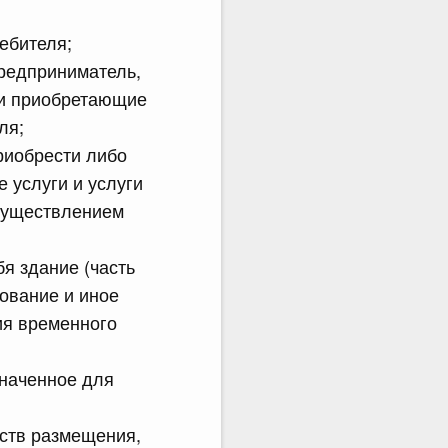
ебителя;
предприниматель,
ли приобретающие
ля;
риобрести либо
 услуги и услуги
осуществлением
я здание (часть
дование и иное
ия временного
значенное для
дств размещения,