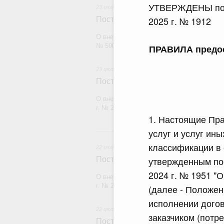
УТВЕРЖДЕНЫ пост
23 июля 2026
2025 г. № 1912
Постановление Правительства Рос
О внесении изменений в постановление П
№ 590
ПРАВИЛА предос
23 июля 2026
Постановление Правительства Рос
О внесении изменений в постановление П
г. № 2439
1. Настоящие Пра
2
услуг и услуг ин
классификации в 
22 июля 2026
утвержденным по
Постановление Правительства Рос
2024 г. № 1951 "
О внесении изменений в постановление П
г. № 2177
(далее - Положен
исполнении догов
22 июля 2026
заказчиком (потр
Постановление Правительства Рос