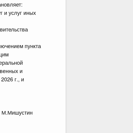
ановляет:
г и услуг иных
авительства
ключением пункта
ящим
деральной
венных и
2026 г., и
.Мишустин