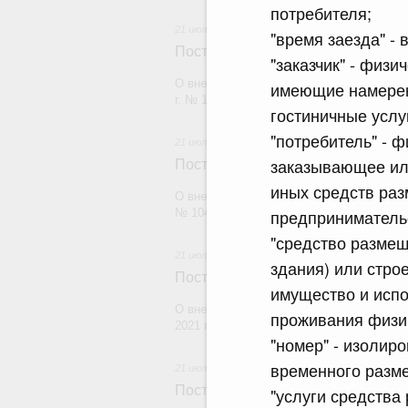
потребителя;
21 июля 2026
"время заезда" -
Постановление Правительства Рос
"заказчик" - физ
О внесении изменений в постановление П
имеющие намерен
г. № 1880
гостиничные услу
"потребитель" - 
21 июля 2026
заказывающее или
Постановление Правительства Рос
иных средств раз
О внесении изменений в постановление П
предприниматель
№ 1049
"средство размещ
21 июля 2026
здания) или стро
Постановление Правительства Рос
имущество и исп
О внесении изменений в постановление П
проживания физи
2021 г. № 1661
"номер" - изолир
временного разм
21 июля 2026
Постановление Правительства Рос
"услуги средства