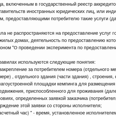
а, включенным в государственный реестр аккредит
равительства Российской Федерации от 28 марта 2026 г.
тавительств иностранных юридических лиц, или ин
м, предоставляющими потребителю такие услуги (да
сийской Федерации от 22.07.2026 г. № 925
а не распространяются на предоставление услуг г
жилых домах, деятельность по предоставлению кото
 Правительства Российской Федерации
оном "О проведении эксперимента по предоставлени
сийской Федерации от 22.07.2026 г. № 922
Правилах используются следующие понятия:
законодательства Российской Федерации в сфере
 закрепление за потребителем номера (отдельного ме
ере) , отдельного здания (части здания) , строения,
лагоустроенной площадки кемпинга для размещения 
 июля, вторник
едвижения, приспособленного для проживания (дал
ловиях, определенных заявкой заказчика (потребителя
сийской Федерации от 21.07.2026 г. № 917
верждение этой заявки со стороны исполнителя;
равительства Российской Федерации от 27 октября 2021
асчетный час) " - время, установленное исполнител