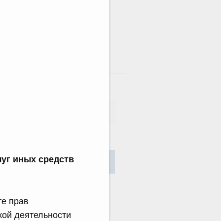
там
сания
луг иных средств
Найти
те прав
кой деятельности