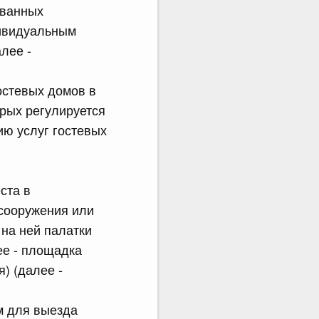
ованных
дивидуальным
лее -
остевых домов в
рых регулируется
ю услуг гостевых
ста в
 сооружения или
на ней палатки
ее - площадка
) (далее -
ем для выезда