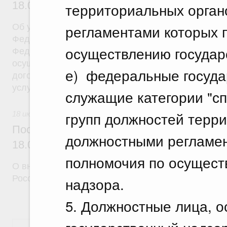
18.07.2026 г. № 908
территориальных орган
регламентами которых 
Об утверждении Правил уведомления частным д
Федеральной службы войск национальной гварди
осуществлению государ
Федерации (территориального органа), предоста
осуществление частной детективной деятельност
е) федеральные госуда
договора на оказание сыскных услуг и об оконча
услуг
служащие категории "с
групп должностей терр
18 июля 2026
Постановление Правительства Российск
должностными регламе
18.07.2026 г. № 910
полномочия по осущест
О внесении изменений в некоторые акты Правите
Российской Федерации
надзора.
5. Должностные лица, 