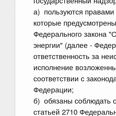
государственный надзор
Показать еще
а) пользуются правами
которые предусмотрены 
Федерального закона "
энергии" (далее - Федер
ответственность за не
исполнение возложенны
соответствии с законод
Федерации;
б) обязаны соблюдать 
статьей 2710 Федеральн