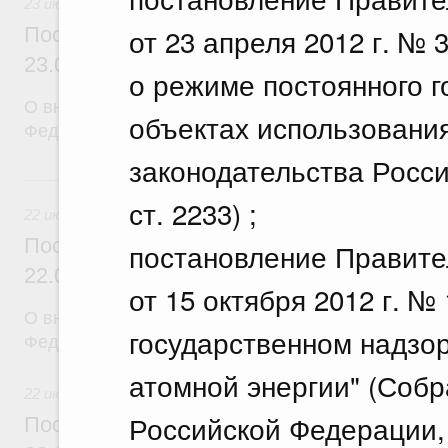
23 июля 2026
от 23 апреля 2012 г. №
Постановление Правительства Российск
23.07.2026 г. № 929
о режиме постоянного г
О внесении изменений в постановление Правител
объектах использовани
Федерации от 24 декабря 2021 г. № 2439
законодательства Росси
22 июля, среда
ст. 2233) ;
22 июля 2026
Постановление Правительства Российск
постановление Правите
22.07.2026 г. № 921
от 15 октября 2012 г. 
О внесении изменений в постановление Правител
государственном надзор
Федерации от 30 ноября 2022 г. № 2177
атомной энергии" (Собр
22 июля 2026
Российской Федерации, 2
Постановление Правительства Российск