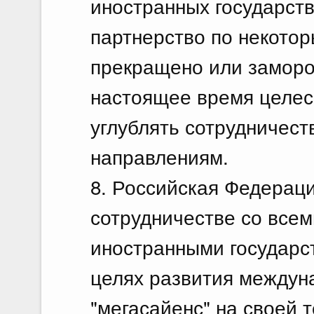
иностранных государст
партнерство по некото
прекращено или заморож
настоящее время целес
углублять сотрудничест
направлениям.
8. Российская Федерац
сотрудничестве со все
иностранными государс
целях развития междун
"мегасайенс" на своей 