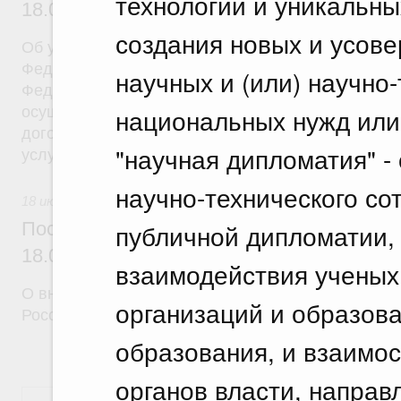
технологий и уникальны
18.07.2026 г. № 908
создания новых и усов
Об утверждении Правил уведомления частным д
Федеральной службы войск национальной гварди
научных и (или) научно
Федерации (территориального органа), предоста
национальных нужд или
осуществление частной детективной деятельност
договора на оказание сыскных услуг и об оконча
"научная дипломатия" 
услуг
научно-технического со
18 июля 2026
публичной дипломатии,
Постановление Правительства Российск
18.07.2026 г. № 910
взаимодействия ученых,
О внесении изменений в некоторые акты Правите
организаций и образов
Российской Федерации
образования, и взаимос
органов власти, направ