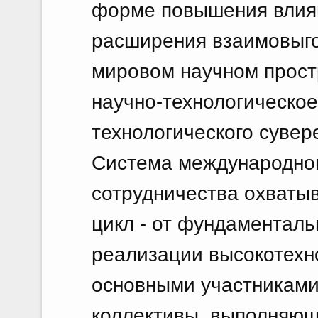
форме повышения влиян
расширения взаимовыго
мировом научном прост
научно-технологическое
технологического сувер
Система международног
сотрудничества охваты
цикл - от фундаментал
реализации высокотехно
основными участниками
коллективы, выполняющ