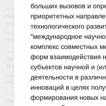
больших вызовов и оп
18 июля 2026
приоритетных направле
Постановление Правительства Российск
18.07.2026 г. № 904
технологического разви
"международное научно-
Об авансировании
государственных контрактов
комплекс совместных м
18 июля 2026
форм взаимодействия 
Постановление Правительства Российск
субъектов научной и (и
18.07.2026 г. № 909
деятельности в различн
О внесении изменения в постановление Правител
Федерации от 17 февраля 2024 г. № 179
инноваций в целях полу
18 июля 2026
формирования новых на
Постановление Правительства Российск