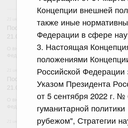
Концепции внешней пол
21 июля, вторник
также иные нормативны
21 июля 2026
Постановление Правительства Российск
Федерации в сфере нау
21.07.2026 г. № 917
3. Настоящая Концепция
О внесении изменений в постановление Правител
Федерации от 27 октября 2021 г. № 1838
положениями Концепции
Российской Федерации 
21 июля 2026
Постановление Правительства Российск
Указом Президента Рос
21.07.2026 г. № 916
от 5 сентября 2022 г. 
О внесении изменений в постановление Правител
гуманитарной политики
Федерации от 25 ноября 2025 г. № 1880
рубежом", Стратегии на
21 июля 2026