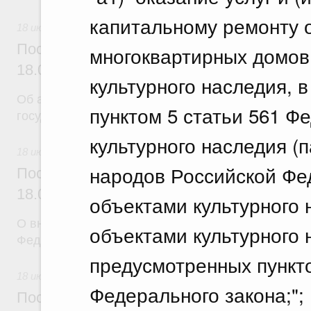
капитальному ремонту 
18 июля 2026
Постановление Правительства Российск
многоквартирных домов
18.07.2026 г. № 904
культурного наследия, 
Об авансировании
пунктом 5 статьи 561 Ф
государственных контрактов
культурного наследия (
18 июля 2026
народов Российской Фе
Постановление Правительства Российск
18.07.2026 г. № 909
объектами культурного
О внесении изменения в постановление Правител
объектами культурного 
Федерации от 17 февраля 2024 г. № 179
предусмотренных пункто
18 июля 2026
Федерального закона;";
Постановление Правительства Российск