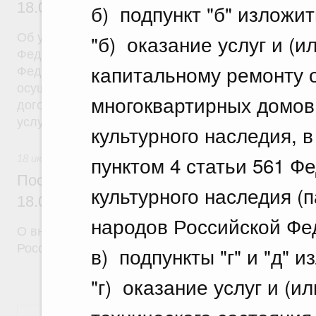
18.07.2026 г. № 908
б) подпункт "б" изложи
"б) оказание услуг и (и
Об утверждении Правил уведомления частным д
Федеральной службы войск национальной гварди
капитальному ремонту 
Федерации (территориального органа), предоста
осуществление частной детективной деятельност
многоквартирных домов
договора на оказание сыскных услуг и об оконча
услуг
культурного наследия, 
пунктом 4 статьи 561 Ф
18 июля 2026
Постановление Правительства Российск
культурного наследия (
18.07.2026 г. № 910
народов Российской Фед
О внесении изменений в некоторые акты Правите
Российской Федерации
в) подпункты "г" и "д" 
"г) оказание услуг и (и