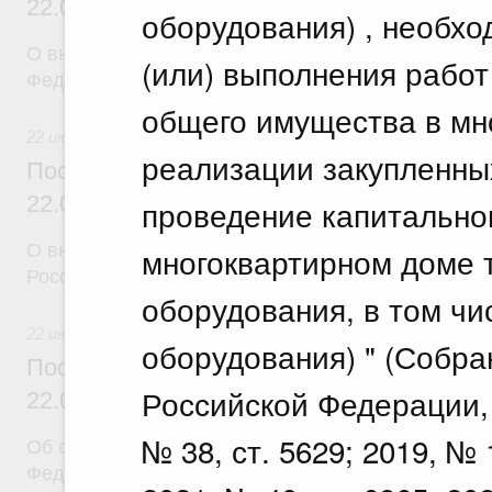
22.07.2026 г. № 924
оборудования) , необхо
О внесении изменения в постановление Правител
(или) выполнения работ
Федерации от 28 марта 2026 г. № 329
общего имущества в мн
22 июля 2026
реализации закупленны
Постановление Правительства Российск
22.07.2026 г. № 925
проведение капитально
О внесении изменений в некоторые акты Правите
многоквартирном доме 
Российской Федерации
оборудования, в том чи
22 июля 2026
оборудования) " (Собра
Постановление Правительства Российск
Российской Федерации, 2
22.07.2026 г. № 922
№ 38, ст. 5629; 2019, № 1
Об особенностях применения положений законод
Федерации в сфере водоснабжения и водоотвед