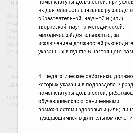
номенклатуры должностей, при услов
18.07.2026 г. № 908
их деятельность связанас руководст
Об утверждении Правил уведомления частным д
образовательной, научной и (или)
Федеральной службы войск национальной гварди
творческой, научно-методической,
Федерации (территориального органа), предоста
методическойдеятельностью, за
осуществление частной детективной деятельност
исключением должностей руководите
договора на оказание сыскных услуг и об оконча
указанных в пункте 6 настоящего раз
услуг
18 июля 2026
4. Педагогические работники, должно
Постановление Правительства Российск
которых указаны в подразделе 2 разд
18.07.2026 г. № 910
номенклатуры должностей, работаю
О внесении изменений в некоторые акты Правите
обучающимисяс ограниченными
Российской Федерации
возможностями здоровья и (или) лиц
нуждающимися в длительном лечени