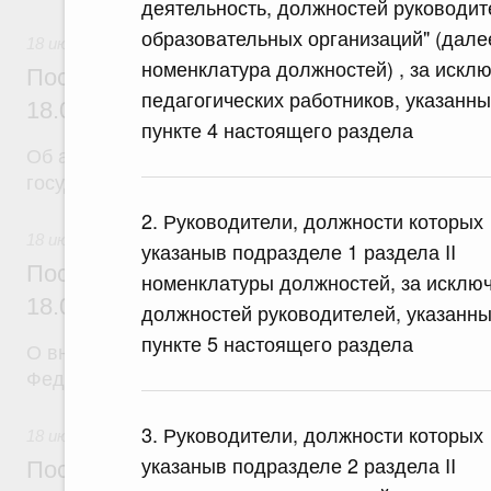
деятельность, должностей руководит
образовательных организаций" (далее
18 июля 2026
номенклатура должностей) , за искл
Постановление Правительства Российск
педагогических работников, указанны
18.07.2026 г. № 904
пункте 4 настоящего раздела
Об авансировании
государственных контрактов
2. Руководители, должности которых
18 июля 2026
указаныв подразделе 1 раздела II
Постановление Правительства Российск
номенклатуры должностей, за исклю
18.07.2026 г. № 909
должностей руководителей, указанны
пункте 5 настоящего раздела
О внесении изменения в постановление Правител
Федерации от 17 февраля 2024 г. № 179
3. Руководители, должности которых
18 июля 2026
указаныв подразделе 2 раздела II
Постановление Правительства Российск