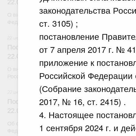
22.07.2026 г. № 924
законодательства Росси
О внесении изменения в постановление Правител
ст. 3105) ;
Федерации от 28 марта 2026 г. № 329
постановление Правите
22 июля 2026
от 7 апреля 2017 г. № 4
Постановление Правительства Российск
22.07.2026 г. № 925
приложение к постанов
О внесении изменений в некоторые акты Правите
Российской Федерации о
Российской Федерации
(Собрание законодател
22 июля 2026
2017, № 16, ст. 2415) .
Постановление Правительства Российск
22.07.2026 г. № 922
4. Настоящее постановл
Об особенностях применения положений законод
1 сентября 2024 г. и дей
Федерации в сфере водоснабжения и водоотвед