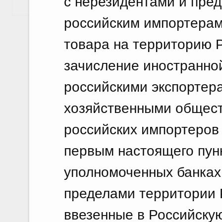
с нерезидентами и пре
Показать еще
российским импортерам
товара на территорию 
зачисление иностранно
российскими экспортера
хозяйственными общест
российских импортеров 
первым настоящего пунк
уполномоченных банках
пределами территории 
ввезенные в Российску