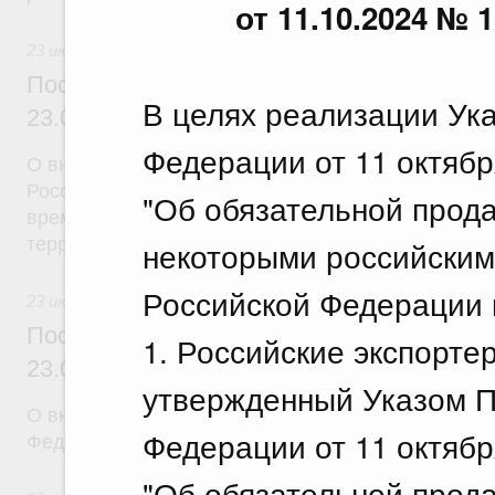
от 11.10.2024 № 1
23 июля 2026
Постановление Правительства Российск
В целях реализации Ук
23.07.2026 г. № 926
Федерации от 11 октябр
О внесении на ратификацию Соглашения между 
Российской Федерации и Правительством Респуб
"Об обязательной прод
временной трудовой деятельности граждан одног
территории другого государства
некоторыми российским
Российской Федерации 
23 июля 2026
Постановление Правительства Российск
1. Российские экспорте
23.07.2026 г. № 928
утвержденный Указом П
О внесении изменений в постановление Правител
Федерации от 11 октябр
Федерации от 20 июля 2011 г. № 590
"Об обязательной прод