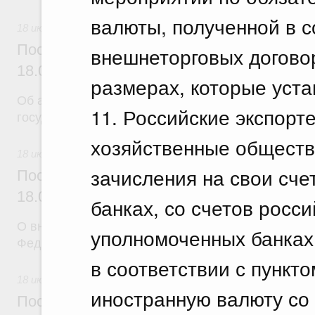
валюты, полученной в с
18 июля 2026
Постановление Правительства Российск
внешнеторговых договоро
18.07.2026 г. № 904
размерах, которые уст
Об авансировании
11. Российские экспорт
государственных контрактов
хозяйственные общества
18 июля 2026
зачисления на свои сче
Постановление Правительства Российск
18.07.2026 г. № 909
банках, со счетов росс
О внесении изменения в постановление Правител
уполномоченных банках
Федерации от 17 февраля 2024 г. № 179
в соответствии с пункт
18 июля 2026
иностранную валюту со 
Постановление Правительства Российск