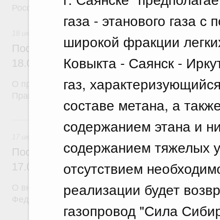
Российской Федерации
газа - этанового газа 
18 июля 2026
широкой фракции легки
Постановление Правительства Российск
Ковыкта - Саянск - Ирку
18.07.2026 г. № 912
газ, характеризующийс
О признании утратившими силу некоторых актов
Правительства Российской Федерации
составе метана, а такж
17 июля, пятница
содержанием этана и ни
17 июля 2026
содержанием тяжелых уг
Постановление Правительства Российск
отсутствием необходим
17.07.2026 г. № 903
реализации будет возв
О внесении изменений в постановление Правител
Федерации от 5 сентября 2025 г. № 1380
газопровод "Сила Сибир