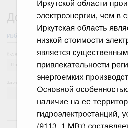
Иркутской области прои
Документы
электроэнергии, чем в 
Иркутская область явля
Избранные документы со справками к ни
низкой стоимости элект
является существенным
Вид документа
привлекательности рег
энергоемких производст
Заголовок или текст документа
Основной особенностью
наличие на ее террито
гидроэлектростанций, 
18 июля, суббота
(9113, 1 МВт) составляе