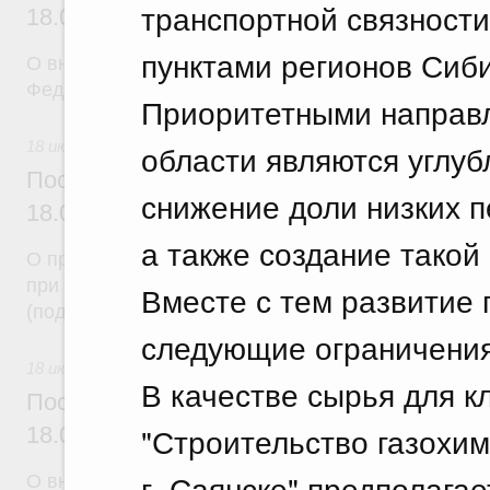
транспортной связности
18.07.2026 г. № 907
пунктами регионов Сиби
О внесении изменения в постановление Правител
Федерации от 3 декабря 2004 г. № 738
Приоритетными направл
18 июля 2026
области являются углуб
Постановление Правительства Российск
снижение доли низких п
18.07.2026 г. № 914
а также создание такой 
О проведении эксперимента по использованию пл
при предоставлении гражданам отдельных мер с
Вместе с тем развитие 
(поддержки) и иных льгот
следующие ограничения
18 июля 2026
В качестве сырья для к
Постановление Правительства Российск
"Строительство газохим
18.07.2026 г. № 913
г. Саянске" предполага
О внесении изменений в некоторые акты Правите