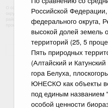
По сравнению со средн
О создании на территориях муниципальных образ
Российской Федерации,
округ город Саяногорск Республики Хакасия и Б
федерального округа, Р
район Республики Хакасия особой экономическо
производственного типа
высокой долей земель 
территорий (25, 5 проце
Пять природных террит
Показать еще
(Алтайский и Катунский
гора Белуха, плоскогор
ЮНЕСКО как объекты вс
под единым названием "
особой ценности биора