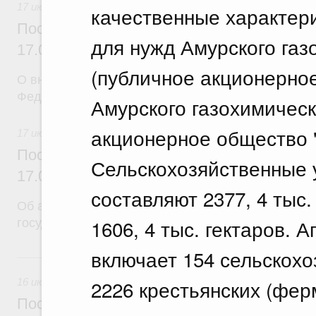
17 июля 2026
качественные характери
Постановление Правительства Российск
для нужд Амурского га
17.07.2026 г. № 902
(публичное акционерное
О внесении изменений в постановление Правител
Федерации от 26 июня 2015 г. № 640
Амурского газохимическ
акционерное общество 
17 июля 2026
Постановление Правительства Российск
Сельскохозяйственные 
17.07.2026 г. № 901
составляют 2377, 4 тыс.
Об авансировании
1606, 4 тыс. гектаров.
государственного контракта
включает 154 сельскохо
16 июля, четверг
2226 крестьянских (фер
16 июля 2026
Постановление Правительства Российск