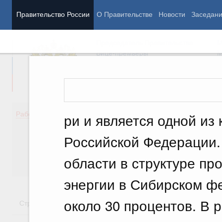
Правительство России
О Правительстве
Новости
Заседан
Председатель Правительства
М
Вице-премьеры
М
Демография
Занято
Работа Правительства
ри и является одной из
Здоровье
Технол
Образование
Эконом
Российской Федерации.
Культура
Финан
Общество
Социал
области в структуре пр
Государство
энергии в Сибирском ф
около 30 процентов. В 
Стратегии
Государственные программы
Национальн