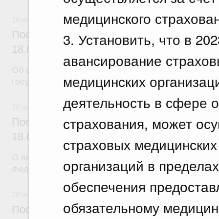
медицинского страхован
18 июля 2026
Постановление Правительства Российск
3. Установить, что в 20
18.07.2026 г. № 904
авансирование страхов
Об авансировании
медицинских организац
государственных контрактов
деятельность в сфере о
18 июля 2026
страхования, может осу
Постановление Правительства Российск
18.07.2026 г. № 909
страховых медицинских
О внесении изменения в постановление Правител
организаций в предела
Федерации от 17 февраля 2024 г. № 179
обеспечения предостав
18 июля 2026
обязательному медицин
Постановление Правительства Российск