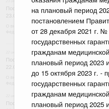
23 июля 2026
на плановый период 202
Постановление Правительства Российск
23.07.2026 г. № 929
постановлением Правит
О внесении изменений в постановление Правител
от 28 декабря 2021 г. 
Федерации от 24 декабря 2021 г. № 2439
государственных гарант
22 июля, среда
гражданам медицинской
22 июля 2026
Постановление Правительства Российск
плановый период 2023 и
22.07.2026 г. № 921
до 15 октября 2023 г. -
О внесении изменений в постановление Правител
государственных гарант
Федерации от 30 ноября 2022 г. № 2177
гражданам медицинской
22 июля 2026
плановый период 2025 и
Постановление Правительства Российск