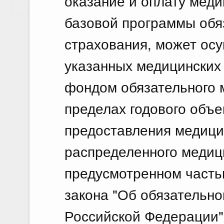
оказание и оплату мед
Показать еще
базовой программы обя
страхования, может осу
указанных медицинских
фондом обязательного 
пределах годового объ
предоставления медици
распределенного медици
предусмотренном часть
закона "Об обязательн
Российской Федерации"