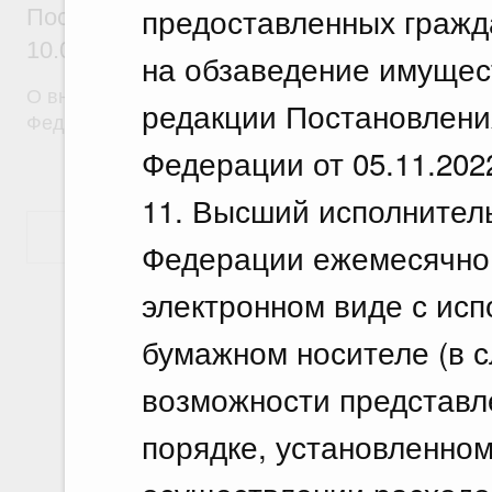
предоставленных граж
Постановление Правительства Российск
10.07.2026 г. № 870
на обзаведение имущес
О внесении изменений в постановление Правител
редакции Постановлени
Федерации от 30 апреля 2009 г. № 372
Федерации от 05.11.202
11. Высший исполнител
Показать еще
Федерации ежемесячно 
электронном виде с ис
бумажном носителе (в с
возможности представле
порядке, установленном