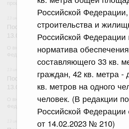
процедуры
Российской Федерации,
13 июля 2026
строительства и жилищ
Постановление Правительства Российск
Российской Федерации н
13.07.2026 г. № 876
норматива обеспечени
О внесении изменений в постановление Правител
Федерации от 15 апреля 2014 г. № 317
составляющего 33 кв. 
13 июля 2026
граждан, 42 кв. метра -
Постановление Правительства Российск
кв. метров на одного че
13.07.2026 г. № 883
человек. (В редакции п
О внесении изменений в постановление Правител
Федерации от 6 сентября 2023 г. № 1454-47
Российской Федерации о
от 14.02.2023 № 210)
13 июля 2026