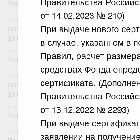
Правительства Российс
Российской Федерации
от 14.02.2023 № 210)
13 июля 2026
При выдаче нового сер
Постановление Правительства Российск
13.07.2026 г. № 877
в случае, указанном в п
О внесении изменений в постановление Правител
Правил, расчет размер
Федерации от 25 июня 2021 г. № 996
средствах Фонда опреде
13 июля 2026
сертификата. (Дополне
Постановление Правительства Российск
Правительства Российс
13.07.2026 г. № 878
от 13.12.2022 № 2293)
О внесении изменений в постановление Правител
Федерации от 30 июня 2021 г. № 1065
При выдаче сертификата
13 июля 2026
заявлении на получение