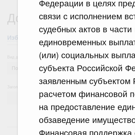
Федерации в целях пре
Документы
связи с исполнением вс
судебных актов в части
Избранные документы со справками к ни
единовременных выплат
(или) социальных выпл
Вид документа
субъекта Российской Фе
заявленным субъектом 
Заголовок или текст документа
расчетом финансовой п
на предоставление еди
обзаведение имущество
14 июля, вторник
Финансовая поддержка 