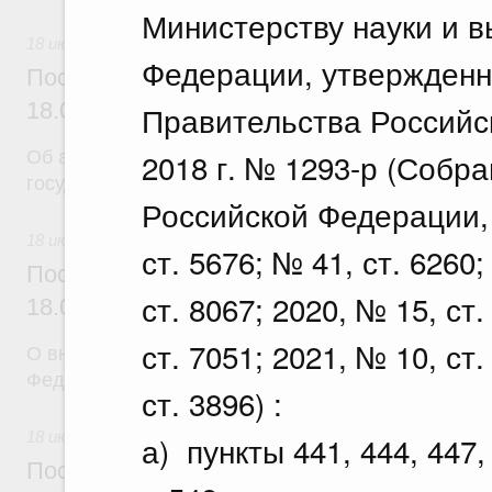
Министерству науки и 
18 июля 2026
Федерации, утвержденн
Постановление Правительства Российск
18.07.2026 г. № 904
Правительства Российс
2018 г. № 1293-р (Собр
Об авансировании
государственных контрактов
Российской Федерации, 2
18 июля 2026
ст. 5676; № 41, ст. 6260;
Постановление Правительства Российск
ст. 8067; 2020, № 15, ст.
18.07.2026 г. № 909
ст. 7051; 2021, № 10, ст.
О внесении изменения в постановление Правител
Федерации от 17 февраля 2024 г. № 179
ст. 3896) :
18 июля 2026
а) пункты 441, 444, 447, 
Постановление Правительства Российск