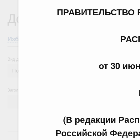
ПРАВИТЕЛЬСТВО 
Документы
РАС
Избранные документы со справками к ни
Вид документа
от 30 июн
Заголовок или текст документа
(В редакции Рас
Российской Федерац
24 июля, пятница